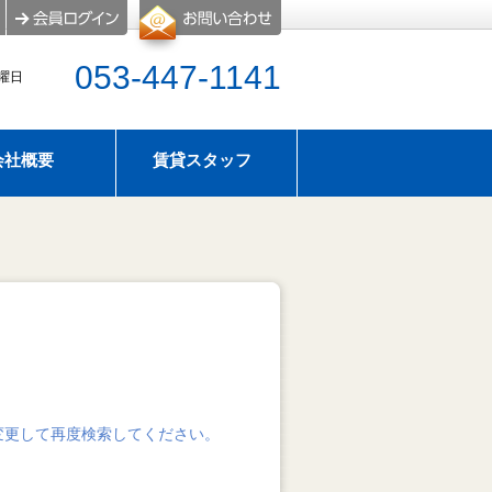
053-447-1141
水曜日
会社概要
賃貸スタッフ
屋探し
のタイプ
アパマンショップ浜松西店はスーモにも物件情報掲
せ
暇のお知らせ
変更して再度検索してください。