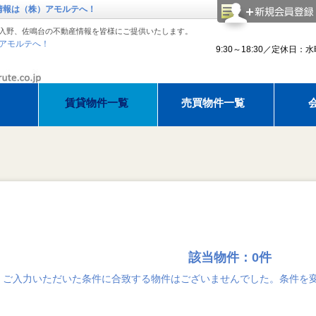
情報は（株）アモルテへ！
入野、佐鳴台の不動産情報を皆様にご提供いたします。
アモルテへ！
9:30～18:30／定休日：
賃貸物件一覧
売買物件一覧
理紹介
アモルテ 売却相談
アパマンショップ浜松西店でお部
建物
知らせ
ゴールデンウィーク休暇のお知らせ
ゴールデンウィーク休暇のお知ら
夏季休
該当物件：0件
ご入力いただいた条件に合致する物件はございませんでした。条件を