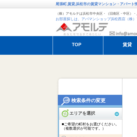
尾張町,賃貸,浜松市の賃貸マンション・アパート
（株）アモルテは浜松市中央区・（旧南区・中区）・
お部屋探しは、アパマンショップ浜松西店（株）
TOP
賃貸
退去・解約のお手続き
アモルテの管
オーガスタ特集
冬季休暇のお
検索条件の変更
エリアを選択
■ご希望の町村をお選びください。
（複数選択が可能です。）