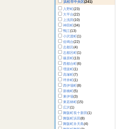
浜松市中央区
(241)
入野町
(23)
大平台
(22)
上浅田
(10)
神田町
(34)
鴨江
(13)
小沢渡町
(1)
佐鳴台
(22)
志都呂
(4)
志都呂町
(1)
篠原町
(13)
西都台町
(6)
増楽町
(1)
高塚町
(7)
坪井町
(1)
西伊場町
(8)
新橋町
(5)
東伊場
(3)
東若林町
(15)
広沢
(1)
舞阪町長十新田
(1)
舞阪町浜田
(8)
舞阪町弁天島
(4)