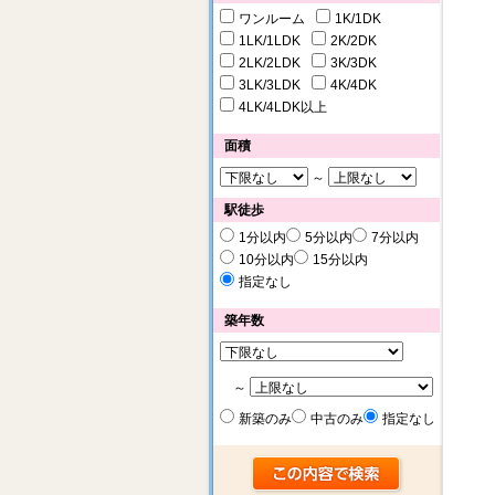
ワンルーム
1K/1DK
1LK/1LDK
2K/2DK
2LK/2LDK
3K/3DK
3LK/3LDK
4K/4DK
4LK/4LDK以上
面積
～
駅徒歩
1分以内
5分以内
7分以内
10分以内
15分以内
指定なし
築年数
～
新築のみ
中古のみ
指定なし