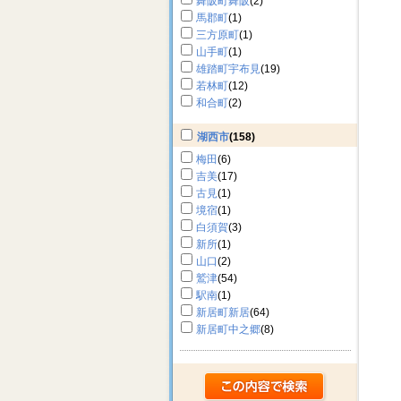
舞阪町舞阪
(2)
馬郡町
(1)
三方原町
(1)
山手町
(1)
雄踏町宇布見
(19)
若林町
(12)
和合町
(2)
湖西市
(158)
梅田
(6)
吉美
(17)
古見
(1)
境宿
(1)
白須賀
(3)
新所
(1)
山口
(2)
鷲津
(54)
駅南
(1)
新居町新居
(64)
新居町中之郷
(8)