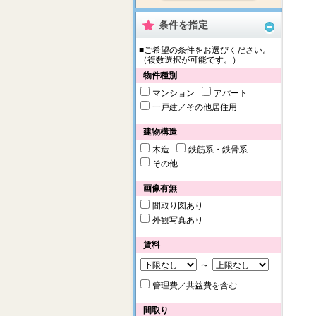
条件を指定
■ご希望の条件をお選びください。
（複数選択が可能です。）
物件種別
マンション
アパート
一戸建／その他居住用
建物構造
木造
鉄筋系・鉄骨系
その他
画像有無
間取り図あり
外観写真あり
賃料
～
管理費／共益費を含む
間取り