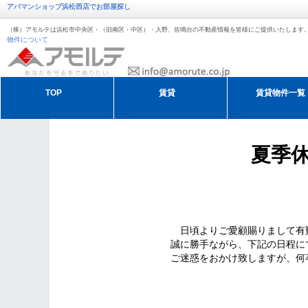
アパマンショップ浜松西店でお部屋探し
（株）アモルテは浜松市中央区・（旧南区・中区）・入野、佐鳴台の不動産情報を皆様にご提供いたします
物件について
TOP
賃貸
賃貸物件一覧
退去・解約のお手続き
アモルテの管理紹介
アモルテ 売却
夏季
オーガスタ特集
冬季休暇のお知らせ
ゴールデンウィーク
日頃よりご愛顧賜りまして有
誠に勝手ながら、下記の日程に
ご迷惑をおかけ致しますが、何