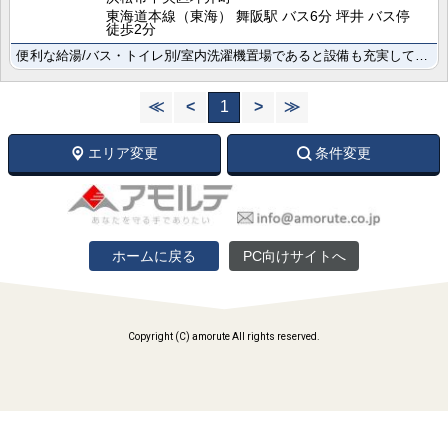
東海道本線（東海） 舞阪駅 バス6分 坪井 バス停
徒歩2分
便利な給湯/バス・トイレ別/室内洗濯機置場であると設備も充実しております 契約金はクレジットカード決･･･
≪
<
1
>
≫
エリア変更
条件変更
ホームに戻る
PC向けサイトへ
Copyright (C) amorute All rights reserved.