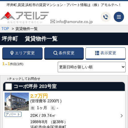
坪井町,賃貸,浜松市の賃貸マンション・アパート情報は（株）アモルテへ！
メ
TOP
賃貸物件一覧
坪井町 賃貸物件一覧
エリア変更
条件変更
表示変更
1
1
～
件目
(1件)
↓チェックしてお問合せ
コーポ坪井
203号室
2.7万円
2200円
1ヶ月
-
アパート
2DK
39.74㎡
1988年8月
（築38年）
浜松市中央区坪井町