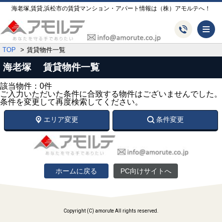
海老塚,賃貸,浜松市の賃貸マンション・アパート情報は（株）アモルテへ！
メ
TOP
賃貸物件一覧
海老塚 賃貸物件一覧
該当物件：0件
ご入力いただいた条件に合致する物件はございませんでした。
条件を変更して再度検索してください。
エリア変更
条件変更
ホームに戻る
PC向けサイトへ
Copyright (C) amorute All rights reserved.