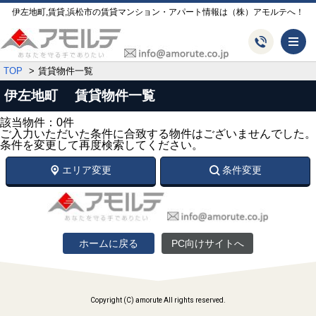
伊左地町,賃貸,浜松市の賃貸マンション・アパート情報は（株）アモルテへ！
メ
TOP
賃貸物件一覧
伊左地町 賃貸物件一覧
該当物件：0件
ご入力いただいた条件に合致する物件はございませんでした。
条件を変更して再度検索してください。
エリア変更
条件変更
ホームに戻る
PC向けサイトへ
Copyright (C) amorute All rights reserved.