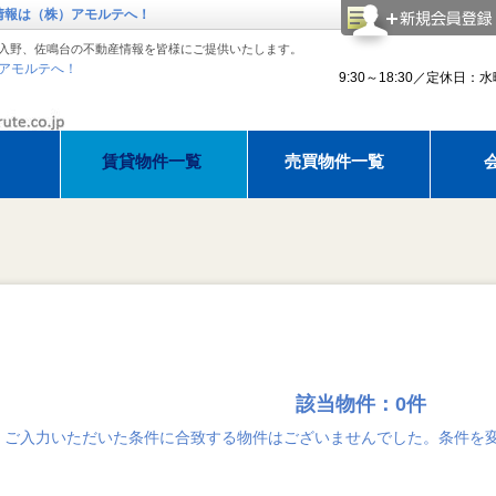
情報は（株）アモルテへ！
入野、佐鳴台の不動産情報を皆様にご提供いたします。
アモルテへ！
9:30～18:30／定休日：
賃貸物件一覧
売買物件一覧
理紹介
アモルテ 売却相談
アパマンショップ浜松西店でお部
建物
知らせ
ゴールデンウィーク休暇のお知らせ
ゴールデンウィーク休暇のお知ら
夏季休
該当物件：0件
ご入力いただいた条件に合致する物件はございませんでした。条件を