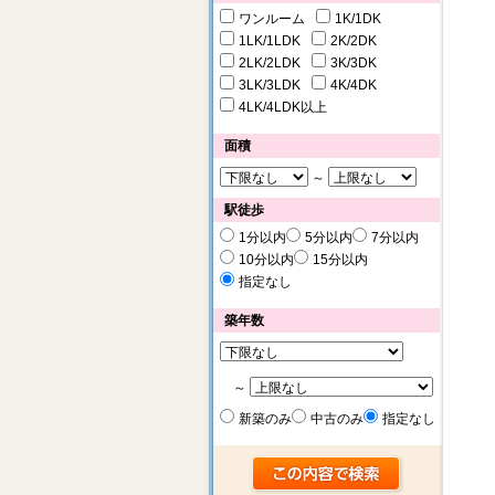
ワンルーム
1K/1DK
1LK/1LDK
2K/2DK
2LK/2LDK
3K/3DK
3LK/3LDK
4K/4DK
4LK/4LDK以上
面積
～
駅徒歩
1分以内
5分以内
7分以内
10分以内
15分以内
指定なし
築年数
～
新築のみ
中古のみ
指定なし