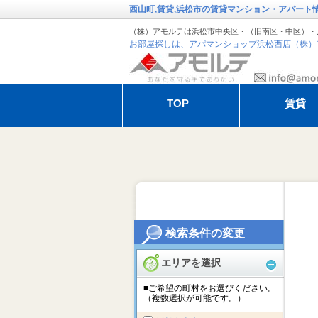
西山町,賃貸,浜松市の賃貸マンション・アパート
（株）アモルテは浜松市中央区・（旧南区・中区）・
お部屋探しは、アパマンショップ浜松西店（株）
TOP
賃貸
退去・解約のお手続き
アモルテの管
オーガスタ特集
冬季休暇のお
検索条件の変更
エリアを選択
■ご希望の町村をお選びください。
（複数選択が可能です。）