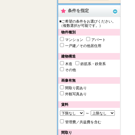
条件を指定
■ご希望の条件をお選びください。
（複数選択が可能です。）
物件種別
マンション
アパート
一戸建／その他居住用
建物構造
木造
鉄筋系・鉄骨系
その他
画像有無
間取り図あり
外観写真あり
賃料
～
管理費／共益費を含む
間取り