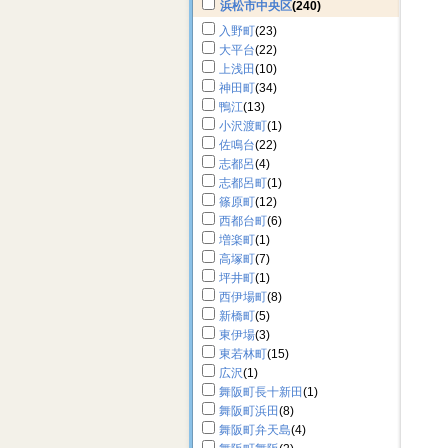
浜松市中央区
(240)
入野町
(23)
大平台
(22)
上浅田
(10)
神田町
(34)
鴨江
(13)
小沢渡町
(1)
佐鳴台
(22)
志都呂
(4)
志都呂町
(1)
篠原町
(12)
西都台町
(6)
増楽町
(1)
高塚町
(7)
坪井町
(1)
西伊場町
(8)
新橋町
(5)
東伊場
(3)
東若林町
(15)
広沢
(1)
舞阪町長十新田
(1)
舞阪町浜田
(8)
舞阪町弁天島
(4)