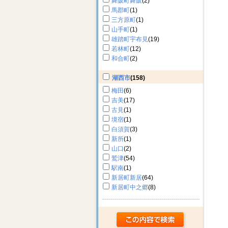
舞阪町舞阪
(2)
馬郡町
(1)
三方原町
(1)
山手町
(1)
雄踏町宇布見
(19)
若林町
(12)
和合町
(2)
湖西市
(158)
梅田
(6)
吉美
(17)
古見
(1)
境宿
(1)
白須賀
(3)
新所
(1)
山口
(2)
鷲津
(54)
駅南
(1)
新居町新居
(64)
新居町中之郷
(8)