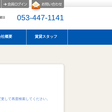
053-447-1141
水曜日
会社概要
賃貸スタッフ
屋探し
のタイプ
アパマンショップ浜松西店はスーモにも物件情報掲
せ
暇のお知らせ
変更して再度検索してください。