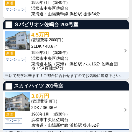
1986年7月
（築40年）
新着
浜松市中央区佐鳴台
マンション
東海道・山陽新幹線 浜松駅 徒歩54分
Ｓパビリオン佐鳴台
203号室
4.5万円
2000円
2LDK
48.6㎡
1988年3月
（築38年）
新着
浜松市中央区佐鳴台
マンション
東海道本線（東海） 浜松駅 バス16分 佐鳴台団
地 バス停徒歩3分
当店で見学出来ます！ご都合に合わせますのでお気軽に連絡下さいご覧の物件の写真や詳細資料をはじめ、その･･･
スカイハイツ
201号室
3.0万円
0円
2DK
36.36㎡
1988年1月
（築38年）
新着
浜松市中央区佐鳴台
アパート
東海道・山陽新幹線 浜松駅 徒歩52分