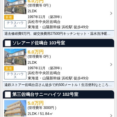
6.0万円
0円
2LDK
1997年11月
（築28年）
新着
浜松市中央区佐鳴台
テラスハウ
ス
東海道・山陽新幹線 浜松駅 徒歩49分
退去修繕費9万円、鍵交換費用27500円キッチンセット・温水洗浄暖房便座を新品に交換しました。
ソレアード佐鳴台
103号室
6.0万円
0円
2LDK
1997年11月
（築28年）
新着
浜松市中央区佐鳴台
テラスハウ
ス
東海道・山陽新幹線 浜松駅 徒歩49分
遠鉄ストアー佐鳴台店さん徒歩で約500メートル！生活便利なところで当店オススメのお部屋です！！
第三佐鳴台サニーハイツ
102号室
5.0万円
3000円
2LDK
51.84㎡