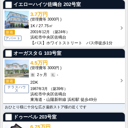
イエローハイツ佐鳴台
202号室
3.7万円
3000円
1K
27.75㎡
2001年12月
（築24年）
新着
浜松市中央区佐鳴台
アパート
【バス】ホワイトストリート バス停徒歩1分
オーガスタＧ
103号室
4.5万円
3000円
2ヶ月
-
新着
2DK
テラスハウ
1987年3月
（築39年）
ス
浜松市中央区佐鳴台
東海道・山陽新幹線 浜松駅 徒歩49分
おひとり様に十分な広さ遠鉄ストア様の近くです
ドゥーベル
203号室
6.75万円