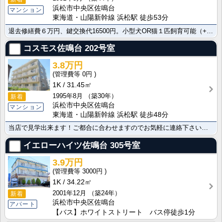
浜松市中央区佐鳴台
マンション
東海道・山陽新幹線 浜松駅 徒歩53分
退去修繕費６万円、鍵交換代16500円。小型犬OR猫１匹飼育可能（+礼金１ヶ月）
コスモス佐鳴台
202号室
3.8万円
0円
1K
31.45㎡
1995年8月
（築30年）
新着
浜松市中央区佐鳴台
マンション
東海道・山陽新幹線 浜松駅 徒歩48分
当店で見学出来ます！ご都合に合わせますのでお気軽に連絡下さいご覧の物件の写真や詳細資料をはじめ、その･･･
イエローハイツ佐鳴台
305号室
3.9万円
3000円
1K
34.22㎡
2001年12月
（築24年）
新着
浜松市中央区佐鳴台
アパート
【バス】ホワイトストリート バス停徒歩1分