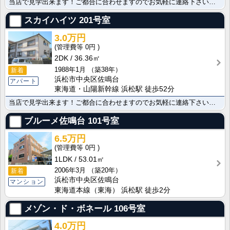
当店で見学出来ます！ご都合に合わせますのでお気軽に連絡下さいご覧の物件の写真や詳細資料をはじめ、その･･･
スカイハイツ
201号室
3.0万円
0円
2DK
36.36㎡
1988年1月
（築38年）
新着
浜松市中央区佐鳴台
アパート
東海道・山陽新幹線 浜松駅 徒歩52分
当店で見学出来ます！ご都合に合わせますのでお気軽に連絡下さいご覧の物件の写真や詳細資料をはじめ、その･･･
ブルーメ佐鳴台
101号室
6.5万円
0円
1LDK
53.01㎡
2006年3月
（築20年）
新着
浜松市中央区佐鳴台
マンション
東海道本線（東海） 浜松駅 徒歩2分
メゾン・ド・ボネール
106号室
4.0万円