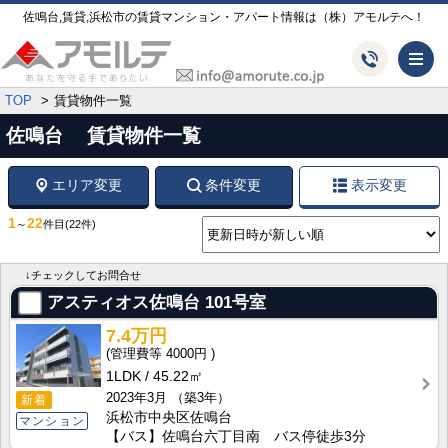
佐鳴台,賃貸,浜松市の賃貸マンション・アパート情報は（株）アモルテへ！
メ
TOP
賃貸物件一覧
佐鳴台 賃貸物件一覧
エリア変更
条件変更
表示変更
1
22
～
件目
(22件)
↓チェックしてお問合せ
アスティオス佐鳴台
101号室
7.4万円
4000円
1LDK
45.22㎡
2023年3月
（築3年）
新着
浜松市中央区佐鳴台
マンション
【バス】佐鳴台六丁目南 バス停徒歩3分