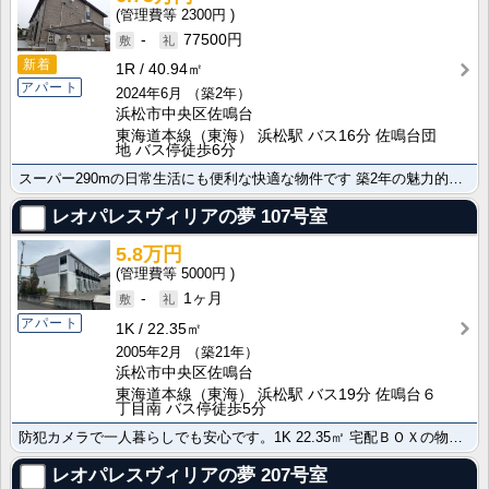
2300円
-
77500円
新着
1R
40.94㎡
アパート
2024年6月
（築2年）
浜松市中央区佐鳴台
東海道本線（東海） 浜松駅 バス16分 佐鳴台団
地 バス停徒歩6分
スーパー290mの日常生活にも便利な快適な物件です 築2年の魅力的なお部屋はこちら。ＩＨクッキングヒ･･･
レオパレスヴィリアの夢
107号室
5.8万円
5000円
-
1ヶ月
アパート
1K
22.35㎡
2005年2月
（築21年）
浜松市中央区佐鳴台
東海道本線（東海） 浜松駅 バス19分 佐鳴台６
丁目南 バス停徒歩5分
防犯カメラで一人暮らしでも安心です。1K 22.35㎡ 宅配ＢＯＸの物件で快適にお過ごしいただけます･･･
レオパレスヴィリアの夢
207号室