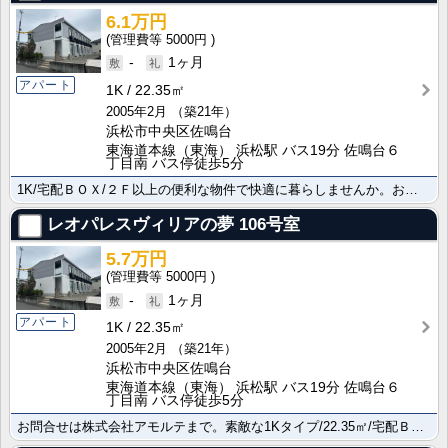
6.1万円
5000円
-
1ヶ月
アパート
1K
22.35㎡
2005年2月
（築21年）
浜松市中央区佐鳴台
東海道本線（東海） 浜松駅 バス19分 佐鳴台６
丁目南 バス停徒歩5分
1K/宅配ＢＯＸ/２Ｆ以上の便利な物件で快適に暮らしませんか。お部屋探しなら株式会社アモルテにお任せ･･･
レオパレスヴィリアの夢
106号室
5.7万円
5000円
-
1ヶ月
アパート
1K
22.35㎡
2005年2月
（築21年）
浜松市中央区佐鳴台
東海道本線（東海） 浜松駅 バス19分 佐鳴台６
丁目南 バス停徒歩5分
お問合せは株式会社アモルテまで。素敵な1Kタイプ/22.35㎡/宅配ＢＯＸの過ごしやすい物件です バ･･･