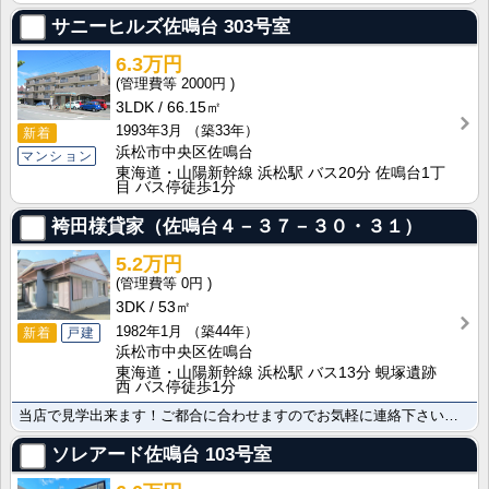
サニーヒルズ佐鳴台
303号室
6.3万円
2000円
3LDK
66.15㎡
1993年3月
（築33年）
新着
浜松市中央区佐鳴台
マンション
東海道・山陽新幹線 浜松駅 バス20分 佐鳴台1丁
目 バス停徒歩1分
袴田様貸家（佐鳴台４－３７－３０・３１）
5.2万円
0円
3DK
53㎡
1982年1月
（築44年）
新着
戸建
浜松市中央区佐鳴台
東海道・山陽新幹線 浜松駅 バス13分 蜆塚遺跡
西 バス停徒歩1分
当店で見学出来ます！ご都合に合わせますのでお気軽に連絡下さいご覧の物件の写真や詳細資料をはじめ、その･･･
ソレアード佐鳴台
103号室