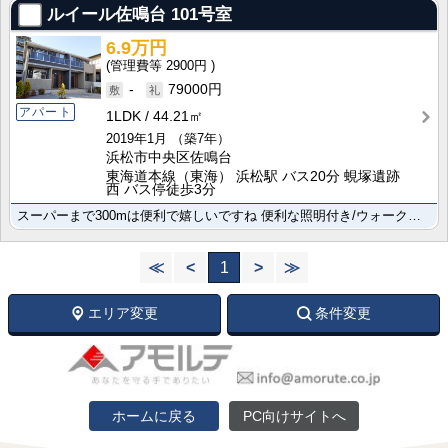
ルイール佐鳴台
101号室
6.9万円
2900円
-
79000円
アパート
1LDK
44.21㎡
2019年1月
（築7年）
浜松市中央区佐鳴台
東海道本線（東海） 浜松駅 バス20分 蜆塚遺跡
西 バス停徒歩3分
スーパーまで300mは便利で嬉しいですね 便利な照明付き/ウォークインクローゼット/床下収納で快適な･･･
≪
<
1
>
≫
エリア変更
条件変更
ホームに戻る
PC向けサイトへ