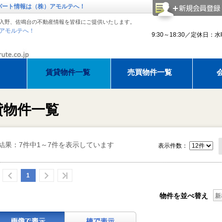
パート情報は（株）アモルテへ！
入野、佐鳴台の不動産情報を皆様にご提供いたします。
アモルテへ！
9:30～18:30／定休日：
賃貸物件一覧
売買物件一覧
理紹介
アモルテ 売却相談
アパマンショップ浜松西店でお部
建物
貸物件一覧
知らせ
ゴールデンウィーク休暇のお知らせ
ゴールデンウィーク休暇のお知ら
夏季休
結果：7件中1～7件を表示しています
表示件数：
1
物件を並べ替え
新