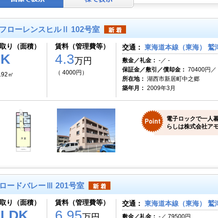
フローレンスヒルⅡ 102号室
取り（面積）
賃料（管理費等）
交通：
東海道本線（東海） 鷲津
1K
4.3
万円
敷金／礼金：
-／ -
保証金／敷引／償却金：
70400円／ 
（ 4000円）
.92㎡
所在地：
湖西市新居町中之郷
築年月：
2009年3月
電子ロックで一人
らしは株式会社アモ
ロードバレーⅢ 201号室
取り（面積）
賃料（管理費等）
交通：
東海道本線（東海） 鷲津
2LDK
6.95
万円
敷金／礼金：
-／ 79500円