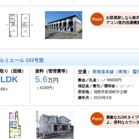
お部屋探しなら株式
アコン/室内洗濯機置
ルミエール 103号室
取り（面積）
賃料（管理費等）
交通：
東海道本線（東海） 鷲津
1LDK
5.6
万円
敷金／礼金：
-／ 66000円
保証金／敷引／償却金：
-／ -／ -
（ 4100円）
.68㎡
所在地：
湖西市新居町中之郷
築年月：
2015年3月
素敵な1LDKタイ
よ。便利なカウンタ