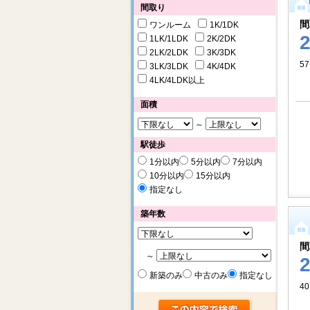
間取り
間
ワンルーム
1K/1DK
1LK/1LDK
2K/2DK
2LK/2LDK
3K/3DK
57
3LK/3LDK
4K/4DK
4LK/4LDK以上
面積
～
駅徒歩
1分以内
5分以内
7分以内
10分以内
15分以内
指定なし
築年数
間
～
新築のみ
中古のみ
指定なし
40