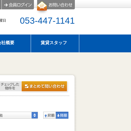
053-447-1141
水曜日
会社概要
賃貸スタッフ
屋探し
のタイプ
アパマンショップ浜松西店はスーモにも物件情報掲
せ
暇のお知らせ
着