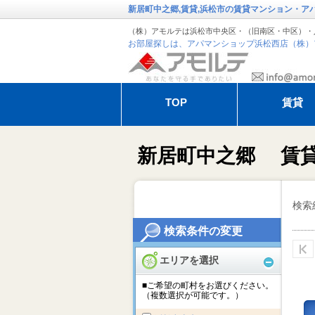
新居町中之郷,賃貸,浜松市の賃貸マンション・ア
（株）アモルテは浜松市中央区・（旧南区・中区）・
お部屋探しは、アパマンショップ浜松西店（株）
TOP
賃貸
退去・解約のお手続き
アモルテの管
新居町中之郷 賃
オーガスタ特集
冬季休暇のお
検索
検索条件の変更
エリアを選択
■ご希望の町村をお選びください。
（複数選択が可能です。）