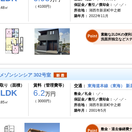
保証金／敷引／償却金：
-／ -／ -
（ 4100円）
.48㎡
所在地：
湖西市新居町中之郷
築年月：
2022年11月
素敵な2LDKの便
洗面所独立などステ
メゾンシンシア 302号室
取り（面積）
賃料（管理費等）
交通：
東海道本線（東海） 新居
3LDK
6.2
万円
敷金／礼金：
-／ -
保証金／敷引／償却金：
-／ -／ -
（ 3000円）
.85㎡
所在地：
湖西市新居町中之郷
築年月：
2001年5月
敷金・退去修繕費