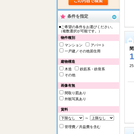
条件を指定
■ご希望の条件をお選びください。
（複数選択が可能です。）
物件種別
マンション
アパート
間
一戸建／その他居住用
建物構造
25
木造
鉄筋系・鉄骨系
その他
画像有無
間取り図あり
外観写真あり
賃料
～
管理費／共益費を含む