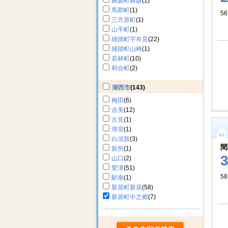
舞阪町舞阪
(1)
馬郡町
(1)
56
三方原町
(1)
山手町
(1)
雄踏町宇布見
(22)
雄踏町山崎
(1)
若林町
(10)
和合町
(2)
湖西市
(143)
梅田
(6)
吉美
(12)
古見
(1)
境宿
(1)
白須賀
(3)
間
新所
(1)
山口
(2)
鷲津
(51)
58
駅南
(1)
新居町新居
(58)
新居町中之郷
(7)