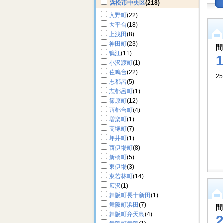
浜松市中央区
(218)
入野町
(22)
大平台
(18)
上浅田
(8)
神田町
(23)
間
鴨江
(11)
小沢渡町
(1)
佐鳴台
(22)
25
志都呂
(5)
志都呂町
(1)
篠原町
(12)
西都台町
(4)
増楽町
(1)
高塚町
(7)
坪井町
(1)
西伊場町
(8)
新橋町
(5)
東伊場
(3)
東若林町
(14)
広沢
(1)
舞阪町長十新田
(1)
舞阪町浜田
(7)
間
舞阪町弁天島
(4)