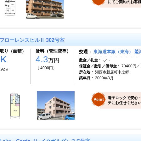
にてご契約のお客様
フローレンスヒルⅡ 302号室
取り（面積）
賃料（管理費等）
交通：
東海道本線（東海） 鷲津
1K
4.3
万円
敷金／礼金：
-／ -
保証金／敷引／償却金：
70400円／ 
（ 4000円）
.92㎡
所在地：
湖西市新居町中之郷
築年月：
2009年3月
電子ロックで安心
テにお任せください