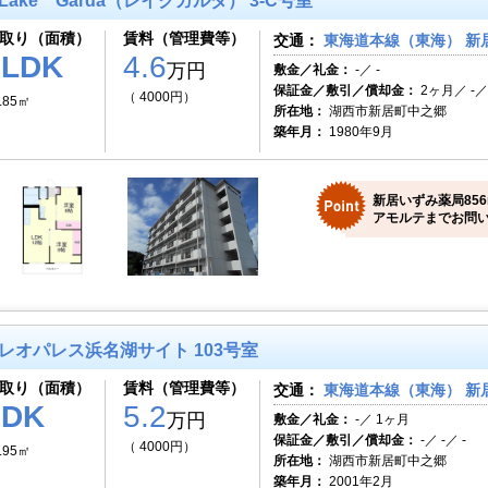
Lake Garda（レイクガルダ） 3-C号室
取り（面積）
賃料（管理費等）
交通：
東海道本線（東海） 新居
2LDK
4.6
万円
敷金／礼金：
-／ -
保証金／敷引／償却金：
2ヶ月／ -／
（ 4000円）
.85㎡
所在地：
湖西市新居町中之郷
築年月：
1980年9月
新居いずみ薬局85
アモルテまでお問い
レオパレス浜名湖サイト 103号室
取り（面積）
賃料（管理費等）
交通：
東海道本線（東海） 新居
2DK
5.2
万円
敷金／礼金：
-／ 1ヶ月
保証金／敷引／償却金：
-／ -／ -
（ 4000円）
.95㎡
所在地：
湖西市新居町中之郷
築年月：
2001年2月