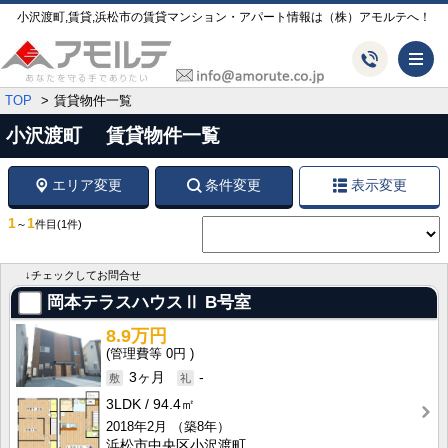
小沢渡町,賃貸,浜松市の賃貸マンション・アパート情報は（株）アモルテへ！
メ
TOP
賃貸物件一覧
小沢渡町 賃貸物件一覧
エリア変更
条件変更
表示変更
1
1
～
件目
(1件)
↓チェックしてお問合せ
岡本テラスハウスⅡ
B号室
8.9万円
0円
3ヶ月
-
3LDK
94.4㎡
2018年2月
（築8年）
浜松市中央区小沢渡町