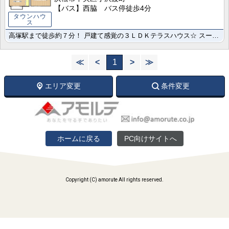
【バス】西脇 バス停徒歩4分
タウンハウ
ス
高塚駅まで徒歩約７分！ 戸建て感覚の３ＬＤＫテラスハウス☆ スーパー、コンビニに近く便利な立地です♪
≪
<
1
>
≫
エリア変更
条件変更
ホームに戻る
PC向けサイトへ
Copyright (C) amorute All rights reserved.