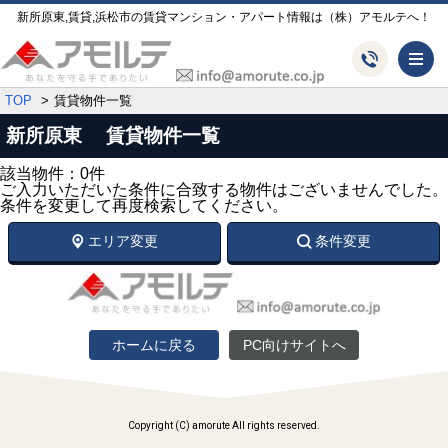
新所原東,賃貸,浜松市の賃貸マンション・アパート情報は（株）アモルテへ！
メ
TOP
賃貸物件一覧
新所原東 賃貸物件一覧
該当物件：0件
ご入力いただいた条件に合致する物件はございませんでした。
条件を変更して再度検索してください。
エリア変更
条件変更
ホームに戻る
PC向けサイトへ
Copyright (C) amorute All rights reserved.