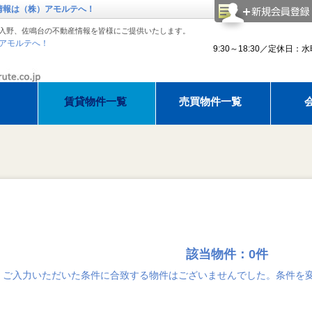
情報は（株）アモルテへ！
入野、佐鳴台の不動産情報を皆様にご提供いたします。
アモルテへ！
9:30～18:30／定休日：
賃貸物件一覧
売買物件一覧
理紹介
アモルテ 売却相談
アパマンショップ浜松西店でお部
建物
知らせ
ゴールデンウィーク休暇のお知らせ
ゴールデンウィーク休暇のお知ら
夏季休
該当物件：0件
ご入力いただいた条件に合致する物件はございませんでした。条件を