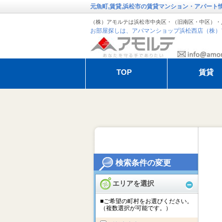
元魚町,賃貸,浜松市の賃貸マンション・アパート
（株）アモルテは浜松市中央区・（旧南区・中区）・
お部屋探しは、アパマンショップ浜松西店（株）
TOP
賃貸
退去・解約のお手続き
アモルテの管
オーガスタ特集
冬季休暇のお
検索条件の変更
エリアを選択
■ご希望の町村をお選びください。
（複数選択が可能です。）