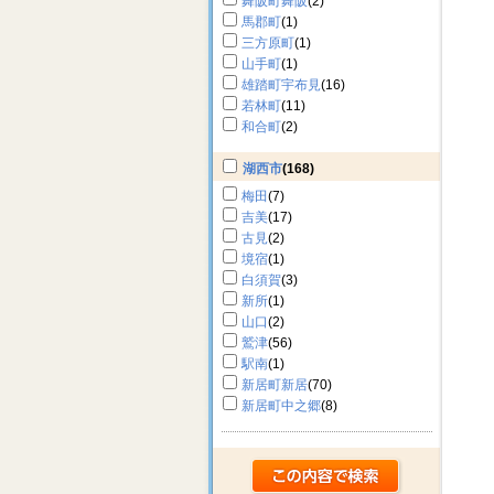
舞阪町舞阪
(2)
馬郡町
(1)
三方原町
(1)
山手町
(1)
雄踏町宇布見
(16)
若林町
(11)
和合町
(2)
湖西市
(168)
梅田
(7)
吉美
(17)
古見
(2)
境宿
(1)
白須賀
(3)
新所
(1)
山口
(2)
鷲津
(56)
駅南
(1)
新居町新居
(70)
新居町中之郷
(8)