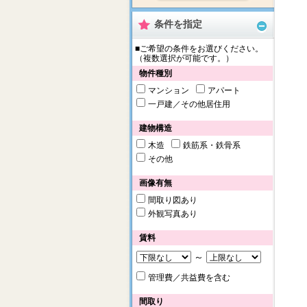
条件を指定
■ご希望の条件をお選びください。
（複数選択が可能です。）
物件種別
マンション
アパート
一戸建／その他居住用
建物構造
木造
鉄筋系・鉄骨系
その他
画像有無
間取り図あり
外観写真あり
賃料
～
管理費／共益費を含む
間取り