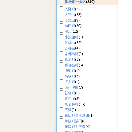
浜松市中央区
(230)
入野町
(22)
大平台
(23)
上浅田
(9)
神田町
(30)
鴨江
(12)
小沢渡町
(1)
佐鳴台
(22)
志都呂
(4)
志都呂町
(1)
篠原町
(13)
西都台町
(6)
増楽町
(1)
高塚町
(7)
坪井町
(1)
西伊場町
(7)
新橋町
(5)
東伊場
(3)
東若林町
(15)
広沢
(1)
舞阪町長十新田
(1)
舞阪町浜田
(8)
舞阪町弁天島
(4)