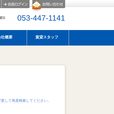
053-447-1141
水曜日
会社概要
賃貸スタッフ
屋探し
のタイプ
アパマンショップ浜松西店はスーモにも物件情報掲
せ
暇のお知らせ
変更して再度検索してください。