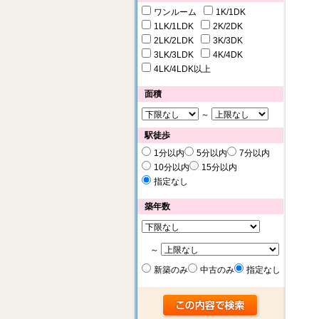
ワンルーム
1K/1DK
1LK/1LDK
2K/2DK
2LK/2LDK
3K/3DK
3LK/3LDK
4K/4DK
4LK/4LDK以上
面積
～
駅徒歩
1分以内
5分以内
7分以内
10分以内
15分以内
指定なし
築年数
～
新築のみ
中古のみ
指定なし