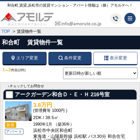
和合町,賃貸,浜松市の賃貸マンション・アパート情報は（株）アモルテへ！
メ
TOP
賃貸物件一覧
和合町 賃貸物件一覧
エリア変更
条件変更
表示変更
1
2
～
件目
(2件)
↓チェックしてお問合せ
アークガーデン和合Ｄ・Ｅ・Ｈ
216号室
3.8万円
1000円
2DK
38.5㎡
1990年1月
（築36年）
新着
浜松市中央区和合町
アパート
東海道・山陽新幹線 浜松駅 バス30分 和合住宅