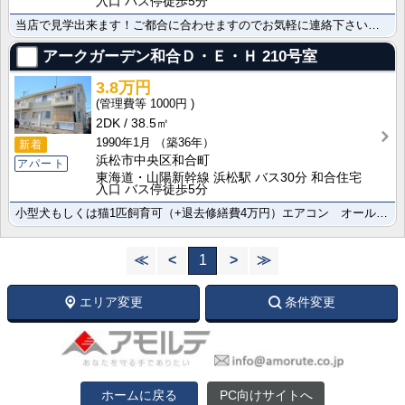
入口 バス停徒歩5分
当店で見学出来ます！ご都合に合わせますのでお気軽に連絡下さいご覧の物件の写真や詳細資料をはじめ、その･･･
アークガーデン和合Ｄ・Ｅ・Ｈ
210号室
3.8万円
1000円
2DK
38.5㎡
1990年1月
（築36年）
新着
浜松市中央区和合町
アパート
東海道・山陽新幹線 浜松駅 バス30分 和合住宅
入口 バス停徒歩5分
小型犬もしくは猫1匹飼育可（+退去修繕費4万円）エアコン オール洋室
≪
<
1
>
≫
エリア変更
条件変更
ホームに戻る
PC向けサイトへ