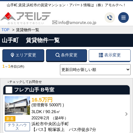
山手町,賃貸,浜松市の賃貸マンション・アパート情報は（株）アモルテへ！
メ
TOP
賃貸物件一覧
山手町 賃貸物件一覧
エリア変更
条件変更
表示変更
1
1
～
件目
(1件)
↓チェックしてお問合せ
フレア山手
B号室
16.5万円
5000円
3LDK
90.26㎡
2022年2月
（築4年）
新着
浜松市中央区山手町
テラスハウ
ス
【バス】蜆塚坂上 バス停徒歩7分