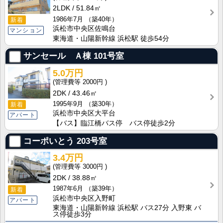
2LDK
51.84㎡
1986年7月
（築40年）
新着
浜松市中央区佐鳴台
マンション
東海道・山陽新幹線 浜松駅 徒歩54分
サンセール Ａ棟
101号室
5.0万円
2000円
2DK
43.46㎡
1995年9月
（築30年）
新着
浜松市中央区大平台
アパート
【バス】臨江橋バス停 バス停徒歩2分
コーポいとう
203号室
3.4万円
3000円
2DK
38.88㎡
1987年6月
（築39年）
新着
浜松市中央区入野町
アパート
東海道・山陽新幹線 浜松駅 バス27分 入野東 バ
ス停徒歩3分