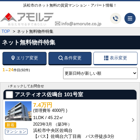
浜松市のネット無料の賃貸マンション・アパート情報！
メ
TOP
ネット無料物件特集
ネット無料物件特集
エリア変更
条件変更
表示変更
1
24
～
件目
(92件)
↓チェックしてお問合せ
アスティオス佐鳴台
101号室
7.4万円
4000円
1LDK
45.22㎡
2023年3月
（築3年）
新着
浜松市中央区佐鳴台
マンション
【バス】佐鳴台六丁目南 バス停徒歩3分