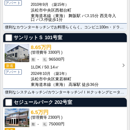
アパート
2010年9月
（築15年）
浜松市中央区西都台町
東海道本線（東海） 舞阪駅 バス15分 西見寺入
口 バス停徒歩1分
便利なカウンターキッチンでお料理らくらく。コンビニ100m・ドラッグストア350m・公園600mの日･･･
サンリットＳ
101号室
8.65万円
3300円
-
96500円
新着
1LDK
50.14㎡
アパート
2024年10月
（築1年）
浜松市中央区東若林町
東海道本線（東海） 高塚駅 徒歩36分
便利なシステムキッチン/カウンターキッチン/ＩＨクッキングヒーターで毎日のお料理にも便利ですよ。浜松･･･
セジュールパーク
202号室
6.5万円
2300円
-
75000円