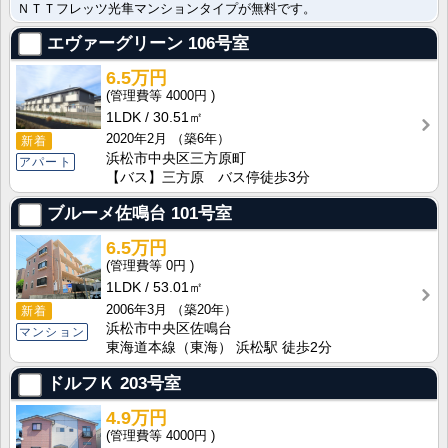
ＮＴＴフレッツ光隼マンションタイプが無料です。
エヴァーグリーン
106号室
6.5万円
4000円
1LDK
30.51㎡
2020年2月
（築6年）
新着
浜松市中央区三方原町
アパート
【バス】三方原 バス停徒歩3分
ブルーメ佐鳴台
101号室
6.5万円
0円
1LDK
53.01㎡
2006年3月
（築20年）
新着
浜松市中央区佐鳴台
マンション
東海道本線（東海） 浜松駅 徒歩2分
ドルフＫ
203号室
4.9万円
4000円