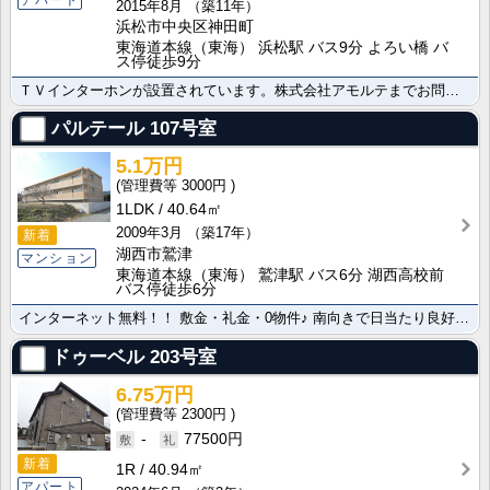
2015年8月
（築11年）
浜松市中央区神田町
東海道本線（東海） 浜松駅 バス9分 よろい橋 バ
ス停徒歩9分
ＴＶインターホンが設置されています。株式会社アモルテまでお問合せ下さいませ 便利なカウンターキッチン･･･
パルテール
107号室
5.1万円
3000円
1LDK
40.64㎡
2009年3月
（築17年）
新着
湖西市鷲津
マンション
東海道本線（東海） 鷲津駅 バス6分 湖西高校前
バス停徒歩6分
インターネット無料！！ 敷金・礼金・0物件♪ 南向きで日当たり良好！レイクサイドで眺望良好★浴室乾燥･･･
ドゥーベル
203号室
6.75万円
2300円
-
77500円
新着
1R
40.94㎡
アパート