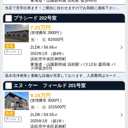
東海道・山陽新幹線 浜松駅 徒歩48分
当店で見学出来ます！ご都合に合わせますのでお気軽に連絡下さいご覧の物件の写真や詳細資料をはじめ、その･･･
プラシード
202号室
7.25万円
2800円
-
82500円
新着
2LDK
56.66㎡
アパート
2022年1月
（築4年）
浜松市中央区神田町
東海道・山陽新幹線 浜松駅 バス12分 森田南 バ
ス停徒歩5分
温水洗浄便座と素敵な設備が充実しております。入居費用はカード決済が利用できます。コンビニまで600m･･･
エヌ・ケー フィールド
201号室
9.15万円
3500円
-
101500円
新着
2LDK
59.55㎡
アパート
2025年3月
（築1年）
浜松市中央区若林町