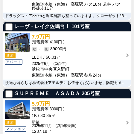
東海道本線（東海） 高塚駅 バス18分 若林 バス
停徒歩11分
ドラッグストア830mと近隣施設も整っていますよ。クローゼット/ＢＳ/シューズボックスで快適な生活は･･･
レーヴ・レイク佐鳴台Ⅰ
101号室
7.9万円
4100円
-
89000円
新着
1LDK
50.01㎡
アパート
2025年6月
（築1年）
浜松市中央区入野町
東海道本線（東海） 高塚駅 徒歩24分
快適な暮らしは株式会社アモルテにお任せくださいませ。防犯カメラを備えておりセキュリティ対策を重視した･･･
ＳＵＰＲＥＭＥ ＡＳＡＤＡ
205号室
5.9万円
3000円
1K
30.35㎡
新築
新着
2025年11月
（築1年未満）
マンション
1287.19㎡