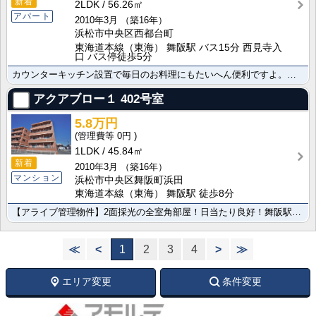
新着
2LDK
56.26㎡
アパート
2010年3月
（築16年）
浜松市中央区西都台町
東海道本線（東海） 舞阪駅 バス15分 西見寺入
口 バス停徒歩5分
カウンターキッチン設置で毎日のお料理にもたいへん便利ですよ。ＴＶインターホンが設置されています お部･･･
アクアブロー１
402号室
5.8万円
0円
1LDK
45.84㎡
新着
2010年3月
（築16年）
マンション
浜松市中央区舞阪町浜田
東海道本線（東海） 舞阪駅 徒歩8分
【アライブ管理物件】2面採光の全室角部屋！日当たり良好！舞阪駅まで620m、徒歩圏内です♪ｶﾗｰﾓﾆ･･･
≪
<
1
2
3
4
>
≫
エリア変更
条件変更