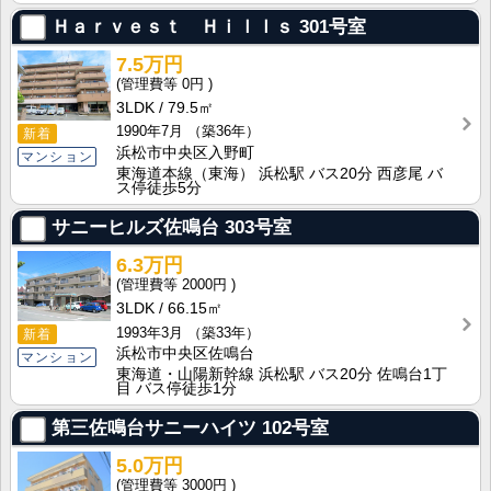
Ｈａｒｖｅｓｔ Ｈｉｌｌｓ
301号室
7.5万円
0円
3LDK
79.5㎡
1990年7月
（築36年）
新着
浜松市中央区入野町
マンション
東海道本線（東海） 浜松駅 バス20分 西彦尾 バ
ス停徒歩5分
サニーヒルズ佐鳴台
303号室
6.3万円
2000円
3LDK
66.15㎡
1993年3月
（築33年）
新着
浜松市中央区佐鳴台
マンション
東海道・山陽新幹線 浜松駅 バス20分 佐鳴台1丁
目 バス停徒歩1分
第三佐鳴台サニーハイツ
102号室
5.0万円
3000円