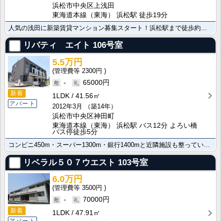
浜松市中央区上浅田
東海道本線（東海） 浜松駅 徒歩19分
人気の浅田に新築賃貸マンション募集スタート！浜松駅まで徒歩約１７分☆都市ガス物件☆セキュリティー充実･･･
リバティ エイト
106号室
5.5万円
2300円
-
65000円
新着
1LDK
41.56㎡
アパート
2012年3月
（築14年）
浜松市中央区神田町
東海道本線（東海） 浜松駅 バス12分 よろい橋
バス停徒歩5分
コンビニ450m・スーパー1300m・銀行1400mと近隣施設も整っています。便利なバス・トイレ別が･･･
リベラル５０７ウエスト
103号室
6.0万円
3500円
-
70000円
新着
1LDK
47.91㎡
アパート