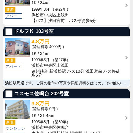
1K
34㎡
1999年3月
（築27年）
新着
浜松市中央区上浅田
アパート
【バス】浅田宮前 バス停徒歩5分
ドルフＫ
103号室
4.8万円
4000円
1K
34㎡
1999年3月
（築27年）
新着
浜松市中央区上浅田
アパート
遠州鉄道 新浜松駅 バス10分 浅田宮前 バス停徒
歩5分
浜松駅周辺です。ご覧の物件の写真や詳細資料をはじめ、その他の店頭新着物件の情報もメールまたはＦＡＸで･･･
コスモス佐鳴台
202号室
3.8万円
0円
1K
31.45㎡
1995年8月
（築30年）
新着
浜松市中央区佐鳴台
マンション