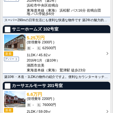
2024年6月
（築2年）
浜松市中央区佐鳴台
東海道本線（東海） 浜松駅 バス16分 佐鳴台団
地 バス停徒歩6分
スーパー290mの日常生活にも便利な快適な物件です 築2年の魅力的なお部屋はこちら。ＩＨクッキングヒ･･･
サニーホームズ
102号室
5.25万円
2300円
-
62500円
新着
1LDK
45.82㎡
アパート
2016年1月
（築10年）
湖西市吉美
東海道本線（東海） 鷲津駅 徒歩23分
築10年・木造・1LDKの物件の紹介ですよ。便利なカウンターキッチン設置でお料理も楽しめます。快適な･･･
カーサエルモーサ
201号室
6.6万円
2200円
-
76000円
新着
2LDK
59.09㎡