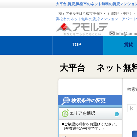
大平台,賃貸,浜松市のネット無料の賃貸マンショ
（株）アモルテは浜松市中央区・（旧南区・中区）・
浜松市のネット無料の賃貸マンション・アパート
TOP
賃貸
退去・解約のお手続き
アモルテの管
大平台 ネット無
オーガスタ特集
冬季休暇のお
検索
検索条件の変更
エリアを選択
■ご希望の町村をお選びください。
（複数選択が可能です。）