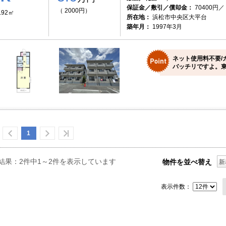
保証金／敷引／償却金：
70400円／ 
（ 2000円）
.92㎡
所在地：
浜松市中央区大平台
築年月：
1997年3月
ネット使用料不要/
バッチリですよ。東
1
結果：2件中1～2件を表示しています
物件を並べ替え
新
表示件数：