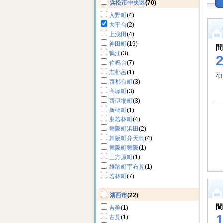
浜松市中央区
(70)
入野町
(4)
大平台
(2)
上浅田
(4)
神田町
(19)
間
鴨江
(3)
佐鳴台
(7)
志都呂
(1)
43
西都台町
(3)
高塚町
(3)
西伊場町
(3)
新橋町
(1)
東若林町
(4)
舞阪町浜田
(2)
舞阪町弁天島
(4)
舞阪町舞阪
(1)
三方原町
(1)
雄踏町宇布見
(1)
若林町
(7)
湖西市
(22)
間
吉美
(1)
古見
(1)