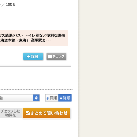
-／ 100％
ガス給湯/バス・トイレ別など便利な設備
海道本線（東海） 高塚駅ま･･･
着