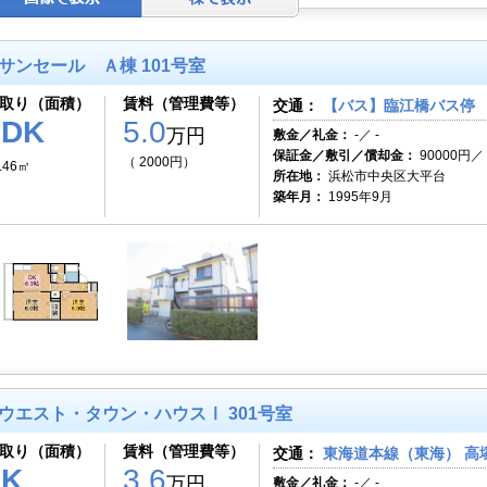
サンセール Ａ棟 101号室
取り（面積）
賃料（管理費等）
交通：
【バス】臨江橋バス停 
2DK
5.0
万円
敷金／礼金：
-／ -
保証金／敷引／償却金：
90000円／ 
（ 2000円）
.46㎡
所在地：
浜松市中央区大平台
築年月：
1995年9月
ウエスト・タウン・ハウスⅠ 301号室
取り（面積）
賃料（管理費等）
交通：
東海道本線（東海） 高塚
1K
3.6
万円
敷金／礼金：
-／ -