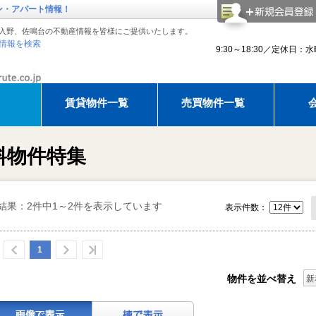
ン・アパート情報！
入野、佐鳴台の不動産情報を皆様にご提供いたします。
情報を検索
9:30～18:30／定休日：
賃貸物件一覧
売買物件一覧
理紹介
アモルテ 売却相談
アパマンショップ浜松西店でお部
建物
料物件特集
知らせ
ゴールデンウィーク休暇のお知らせ
ゴールデンウィーク休暇のお知ら
夏季休
結果：2件中1～2件を表示しています
表示件数：
1
物件を並べ替え
新