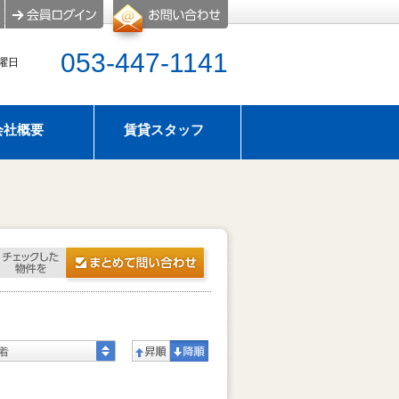
053-447-1141
水曜日
会社概要
賃貸スタッフ
屋探し
のタイプ
アパマンショップ浜松西店はスーモにも物件情報掲
せ
暇のお知らせ
着