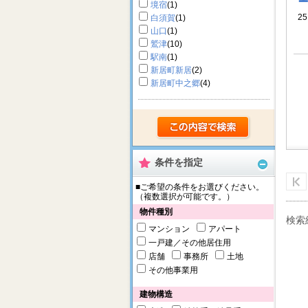
境宿
(1)
25
白須賀
(1)
山口
(1)
鷲津
(10)
駅南
(1)
新居町新居
(2)
新居町中之郷
(4)
条件を指定
■ご希望の条件をお選びください。
（複数選択が可能です。）
物件種別
検索
マンション
アパート
一戸建／その他居住用
店舗
事務所
土地
その他事業用
建物構造