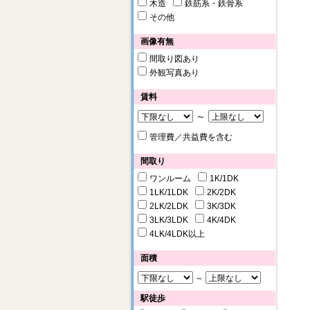
木造
鉄筋系・鉄骨系
その他
画像有無
間取り図あり
外観写真あり
賃料
～
管理費／共益費を含む
間取り
ワンルーム
1K/1DK
1LK/1LDK
2K/2DK
2LK/2LDK
3K/3DK
3LK/3LDK
4K/4DK
4LK/4LDK以上
面積
～
駅徒歩