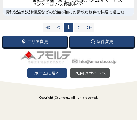
東海道本線（東海） 浜松駅 バス12分 サービス
センター西 バス停徒歩4分
便利な温水洗浄便座などの設備が揃った素敵な物件で快適に過ごせますよ スーパーまで450mは便利で嬉し･･･
≪
<
1
>
≫
エリア変更
条件変更
ホームに戻る
PC向けサイトへ
Copyright (C) amorute All rights reserved.