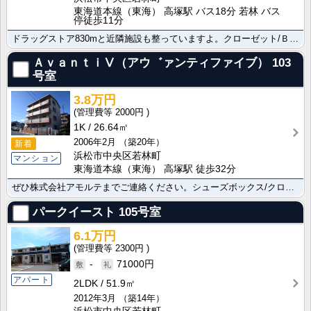
東海道本線（東海） 高塚駅 バス18分 若林 バス
停徒歩11分
ドラッグストア830mと近隣施設も整っていますよ。クローゼット/ＢＳ/シューズボックスで快適な生活は･･･
ＡｖａｎｔｉⅤ（アウ゛ァンティファイブ）
103
号室
3.8万円
2000円
1K
26.64㎡
2006年2月
（築20年）
新着
浜松市中央区若林町
マンション
東海道本線（東海） 高塚駅 徒歩32分
ぜひ株式会社アモルテまでご連絡ください。シューズボックス/クローゼット/バス・トイレ別/室内洗濯機置･･･
パークイースト
105号室
6.1万円
2300円
-
71000円
アパート
2LDK
51.9㎡
2012年3月
（築14年）