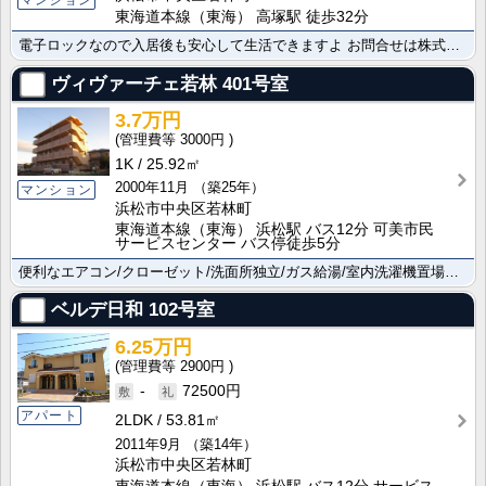
東海道本線（東海） 高塚駅 徒歩32分
電子ロックなので入居後も安心して生活できますよ お問合せは株式会社アモルテまで。便利な洗面所独立/ガ･･･
ヴィヴァーチェ若林
401号室
3.7万円
3000円
1K
25.92㎡
2000年11月
（築25年）
マンション
浜松市中央区若林町
東海道本線（東海） 浜松駅 バス12分 可美市民
サービスセンター バス停徒歩5分
便利なエアコン/クローゼット/洗面所独立/ガス給湯/室内洗濯機置場と設備が整ったステキな物件です。ぜ･･･
ベルデ日和
102号室
6.25万円
2900円
-
72500円
アパート
2LDK
53.81㎡
2011年9月
（築14年）
浜松市中央区若林町