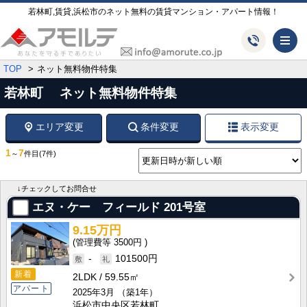
若林町,賃貸,浜松市のネット無料の賃貸マンション・アパート情報！
メ
TOP
ネット無料物件特集
若林町 ネット無料物件特集
エリア変更
条件変更
表示変更
1
7
～
件目
(7件)
↓チェックしてお問合せ
エヌ・ケー フィールド
201号室
9.15万円
3500円
-
101500円
新着
2LDK
59.55㎡
アパート
2025年3月
（築1年）
浜松市中央区若林町