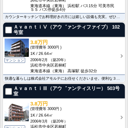
浜松市中央区若林町
東海道本線（東海） 浜松駅 バス15分 可美市民
ＳＳ バス停徒歩4分
カウンターキッチンでお料理好きの方には嬉しい設備も充実。ぜひ株式会社アモルテまでお問い合わせください･･･
ＡｖａｎｔｉⅤ（アウ゛ァンティファイブ）
102
号室
3.8万円
3000円
1K
26.64㎡
2006年2月
（築20年）
マンション
浜松市中央区若林町
東海道本線（東海） 高塚駅 徒歩32分
快適な暮らしは株式会社アモルテにお任せくださいませ。便利な３点給湯/シューズボックス/ネット使用料不･･･
ＡｖａｎｔｉⅢ（アウ゛ァンティスリー）
503号
室
3.8万円
3000円
1K
26.64㎡
2006年3月
（築20年）
浜松市中央区若林町
マンション