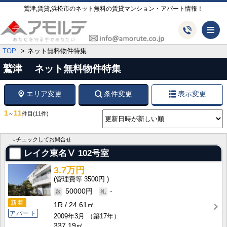
鷲津,賃貸,浜松市のネット無料の賃貸マンション・アパート情報！
メ
TOP
ネット無料物件特集
鷲津 ネット無料物件特集
エリア変更
条件変更
表示変更
1
11
～
件目
(11件)
↓チェックしてお問合せ
レイク東名Ⅴ
102号室
3.7万円
3500円
50000円
-
新着
1R
24.61㎡
アパート
2009年3月
（築17年）
337.19㎡