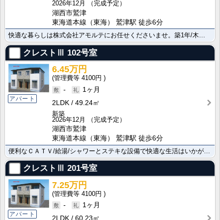
2026年12月
（完成予定）
湖西市鷲津
東海道本線（東海） 鷲津駅 徒歩6分
快適な暮らしは株式会社アモルテにお任せくださいませ。築1年/木造/2LDK 魅力的な物件の紹介はこち･･･
クレストⅢ
102号室
6.45万円
4100円
-
1ヶ月
アパート
2LDK
49.24㎡
新築
2026年12月
（完成予定）
湖西市鷲津
東海道本線（東海） 鷲津駅 徒歩6分
便利なＣＡＴＶ/給湯/シャワーとステキな設備で快適な生活はいかがでしょうか。便利なシステムキッチン/･･･
クレストⅢ
201号室
7.25万円
4100円
-
1ヶ月
アパート
2LDK
60.23㎡