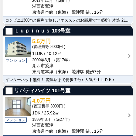
2017年12月
（築8年）
湖西市鷲津
東海道本線（東海） 鷲津駅 徒歩16分
コンビニ1300mと便利で嬉しいオススメのお部屋です 築8年 木造 2LDK 魅力的な物件です。ネッ･･･
Ｌｕｐｉｎｕｓ
103号室
5.5万円
3000円
1LDK
40.12㎡
2009年3月
（築17年）
マンション
湖西市鷲津
東海道本線（東海） 鷲津駅 徒歩7分
インターネット無料！ 鷲津駅まで徒歩７分♪ 人気の１ＬＤＫ♪
リバティハイツ
101号室
4.0万円
3000円
1DK
25.92㎡
1999年8月
（築27年）
マンション
湖西市鷲津
東海道本線（東海） 鷲津駅 徒歩15分