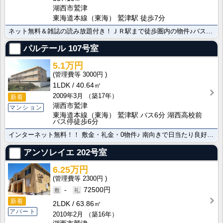
湖西市鷲津
東海道本線（東海） 鷲津駅 徒歩7分
ネット無料＆雑誌の読み放題付き！ＪＲ駅まで徒歩圏内の物件♪バストイレ別☆ガスコンロ付き☆シャワートイ･･･
パルテール
107号室
5.1万円
3000円
1LDK
40.64㎡
2009年3月
（築17年）
新着
湖西市鷲津
マンション
東海道本線（東海） 鷲津駅 バス6分 湖西高校前
バス停徒歩6分
インターネット無料！！ 敷金・礼金・0物件♪ 南向きで日当たり良好！レイクサイドで眺望良好★浴室乾燥･･･
アンソレイエ
202号室
6.25万円
2300円
-
72500円
新着
2LDK
63.86㎡
アパート
2010年2月
（築16年）