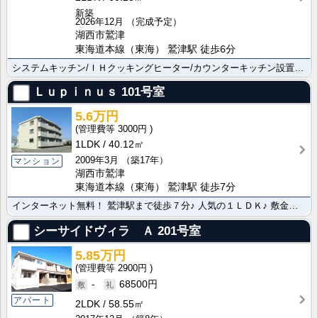
新築
2026年12月
（完成予定）
湖西市鷲津
東海道本線（東海） 鷲津駅 徒歩6分
システムキッチン/ＩＨクッキングヒーター/カウンターキッチン設置で毎日のお料理にもとても便利です 浴･･･
Ｌｕｐｉｎｕｓ
101号室
5.6万円
3000円
1LDK
40.12㎡
2009年3月
（築17年）
マンション
湖西市鷲津
東海道本線（東海） 鷲津駅 徒歩7分
インターネット無料！ 鷲津駅まで徒歩７分♪ 人気の１ＬＤＫ♪ 敷金０円で初期費用もお得になりました！
シーサイドヴィラ Ａ
201号室
5.85万円
2900円
-
68500円
アパート
2LDK
58.55㎡