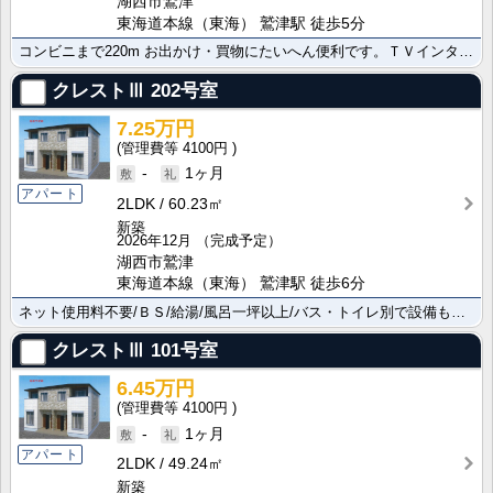
湖西市鷲津
東海道本線（東海） 鷲津駅 徒歩5分
コンビニまで220m お出かけ・買物にたいへん便利です。ＴＶインターホン/洗面所独立/浴室乾燥で快適･･･
クレストⅢ
202号室
7.25万円
4100円
-
1ヶ月
アパート
2LDK
60.23㎡
新築
2026年12月
（完成予定）
湖西市鷲津
東海道本線（東海） 鷲津駅 徒歩6分
ネット使用料不要/ＢＳ/給湯/風呂一坪以上/バス・トイレ別で設備も充実しています。防犯カメラを備えて･･･
クレストⅢ
101号室
6.45万円
4100円
-
1ヶ月
アパート
2LDK
49.24㎡
新築