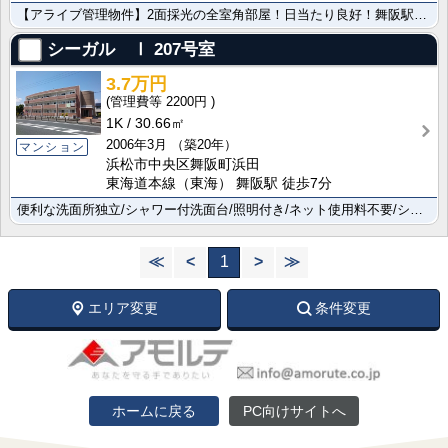
【アライブ管理物件】2面採光の全室角部屋！日当たり良好！舞阪駅まで620m、徒歩圏内です♪ｶﾗｰﾓﾆ･･･
シーガル Ⅰ
207号室
3.7万円
2200円
1K
30.66㎡
2006年3月
（築20年）
マンション
浜松市中央区舞阪町浜田
東海道本線（東海） 舞阪駅 徒歩7分
便利な洗面所独立/シャワー付洗面台/照明付き/ネット使用料不要/シャワーが設置されています。株式会社･･･
≪
<
1
>
≫
エリア変更
条件変更
ホームに戻る
PC向けサイトへ