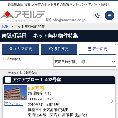
舞阪町浜田,賃貸,浜松市のネット無料の賃貸マンション・アパート情報！
メ
TOP
ネット無料物件特集
舞阪町浜田 ネット無料物件特集
エリア変更
条件変更
表示変更
1
2
～
件目
(2件)
↓チェックしてお問合せ
アクアブロー１
402号室
5.8万円
0円
1LDK
45.84㎡
マンション
2010年3月
（築16年）
浜松市中央区舞阪町浜田
東海道本線（東海） 舞阪駅 徒歩8分