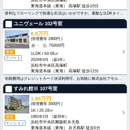
浜松市中央区高塚町
東海道本線（東海） 高塚駅 徒歩10分
便利なフローリングで快適な生活はいかがですか。素敵な1LDKタイプ 角住戸/宅配ＢＯＸの過ごしやすい･･･
ユニヴェール
102号室
6.5万円
2900円
-
75000円
新着
1LDK
50.05㎡
アパート
2024年9月
（築1年）
浜松市中央区高塚町
東海道本線（東海） 高塚駅 徒歩12分
初期費用はクレジットカード決済利用可。お気軽に株式会社アモルテまでお問い合わせください。防犯カメラ ･･･
すみれ館Ⅲ
107号室
1.95万円
3000円
1K
25.28㎡
1991年2月
（築35年）
新着
浜松市中央区舞阪町弁天島
マンション
東海道本線（東海） 弁天島駅 徒歩5分