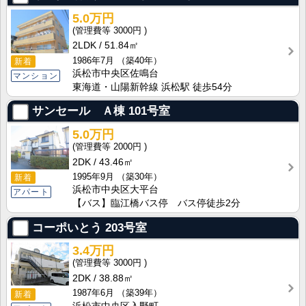
5.0万円
3000円
2LDK
51.84㎡
1986年7月
（築40年）
新着
浜松市中央区佐鳴台
マンション
東海道・山陽新幹線 浜松駅 徒歩54分
サンセール Ａ棟
101号室
5.0万円
2000円
2DK
43.46㎡
1995年9月
（築30年）
新着
浜松市中央区大平台
アパート
【バス】臨江橋バス停 バス停徒歩2分
コーポいとう
203号室
3.4万円
3000円
2DK
38.88㎡
1987年6月
（築39年）
新着