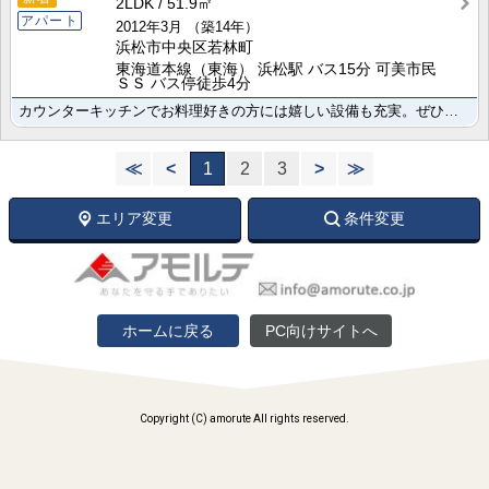
2LDK
51.9㎡
アパート
2012年3月
（築14年）
浜松市中央区若林町
東海道本線（東海） 浜松駅 バス15分 可美市民
ＳＳ バス停徒歩4分
カウンターキッチンでお料理好きの方には嬉しい設備も充実。ぜひ株式会社アモルテまでお問い合わせください･･･
≪
<
1
2
3
>
≫
エリア変更
条件変更
ホームに戻る
PC向けサイトへ
Copyright (C) amorute All rights reserved.