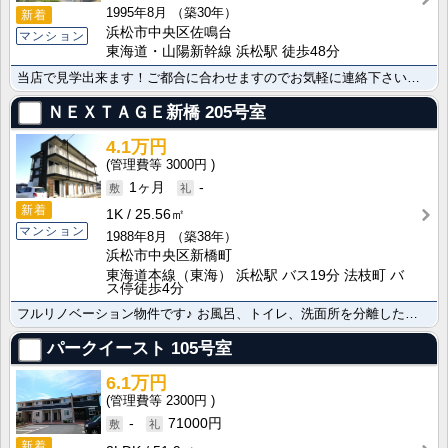
1995年8月
（築30年）
新着
浜松市中央区佐鳴台
マンション
東海道・山陽新幹線 浜松駅 徒歩48分
当店で見学出来ます！ご都合に合わせますのでお気軽に連絡下さいご覧の物件の写真や詳細資料をはじめ、その･･･
ＮＥＸＴＡＧＥ新橋
205号室
4.1万円
3000円
1ヶ月
-
新着
1K
25.56㎡
マンション
1988年8月
（築38年）
浜松市中央区新橋町
東海道本線（東海） 浜松駅 バス19分 法枝町 バ
ス停徒歩4分
フルリノベーション物件です♪ お風呂、トイレ、洗面所を分離したシンプルモダンスタイルです♪
パークイースト
105号室
6.1万円
2300円
-
71000円
新着