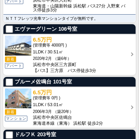
浜松市中央区入野町
アパート
東海道・山陽新幹線 浜松駅 バス27分 入野東 バ
ス停徒歩3分
ＮＴＴフレッツ光隼マンションタイプが無料です。
エヴァーグリーン
106号室
6.5万円
4000円
1LDK
30.51㎡
2020年2月
（築6年）
新着
浜松市中央区三方原町
アパート
【バス】三方原 バス停徒歩3分
ブルーメ佐鳴台
101号室
6.5万円
0円
1LDK
53.01㎡
2006年3月
（築20年）
新着
浜松市中央区佐鳴台
マンション
東海道本線（東海） 浜松駅 徒歩2分
ドルフＫ
203号室