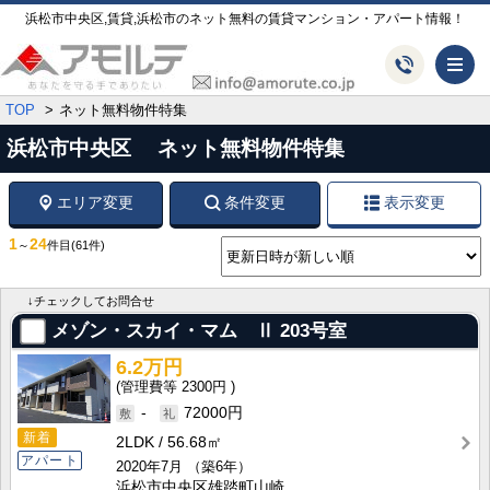
浜松市中央区,賃貸,浜松市のネット無料の賃貸マンション・アパート情報！
メ
TOP
ネット無料物件特集
浜松市中央区 ネット無料物件特集
エリア変更
条件変更
表示変更
1
24
～
件目
(61件)
↓チェックしてお問合せ
メゾン・スカイ・マム Ⅱ
203号室
6.2万円
2300円
-
72000円
新着
2LDK
56.68㎡
アパート
2020年7月
（築6年）
浜松市中央区雄踏町山崎