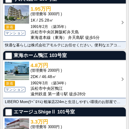
1.95万円
3000円
1K
25.28㎡
1991年2月
（築35年）
新着
浜松市中央区舞阪町弁天島
マンション
東海道本線（東海） 弁天島駅 徒歩5分
快適な暮らしは株式会社アモルテにお任せください。便利なエアコンを備えた素敵な物件ですよ。電子ロックを･･･
東海ホーム鴨江
103号室
4.8万円
2000円
2DK
46.48㎡
1992年3月
（築34年）
新着
浜松市中央区鴨江
マンション
遠州鉄道 第一通り駅 徒歩28分
LIBERO Mom(ﾘﾍﾞﾛﾏﾑ) 蜆塚店224mと生活しやすい環境のお部屋です。防犯カメラなので･･･
エマージュShigeⅡ
101号室
3.3万円
3000円