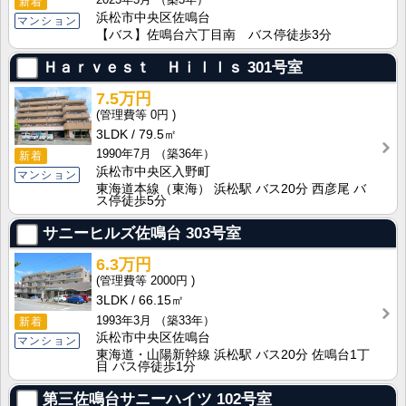
新着
浜松市中央区佐鳴台
マンション
【バス】佐鳴台六丁目南 バス停徒歩3分
Ｈａｒｖｅｓｔ Ｈｉｌｌｓ
301号室
7.5万円
0円
3LDK
79.5㎡
1990年7月
（築36年）
新着
浜松市中央区入野町
マンション
東海道本線（東海） 浜松駅 バス20分 西彦尾 バ
ス停徒歩5分
サニーヒルズ佐鳴台
303号室
6.3万円
2000円
3LDK
66.15㎡
1993年3月
（築33年）
新着
浜松市中央区佐鳴台
マンション
東海道・山陽新幹線 浜松駅 バス20分 佐鳴台1丁
目 バス停徒歩1分
第三佐鳴台サニーハイツ
102号室