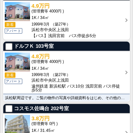
4.9万円
4000円
1K
34㎡
1999年3月
（築27年）
新着
浜松市中央区上浅田
アパート
【バス】浅田宮前 バス停徒歩5分
ドルフＫ
103号室
4.8万円
4000円
1K
34㎡
1999年3月
（築27年）
新着
浜松市中央区上浅田
アパート
遠州鉄道 新浜松駅 バス10分 浅田宮前 バス停徒
歩5分
浜松駅周辺です。ご覧の物件の写真や詳細資料をはじめ、その他の店頭新着物件の情報もメールまたはＦＡＸで･･･
コスモス佐鳴台
202号室
3.8万円
0円
1K
31.45㎡