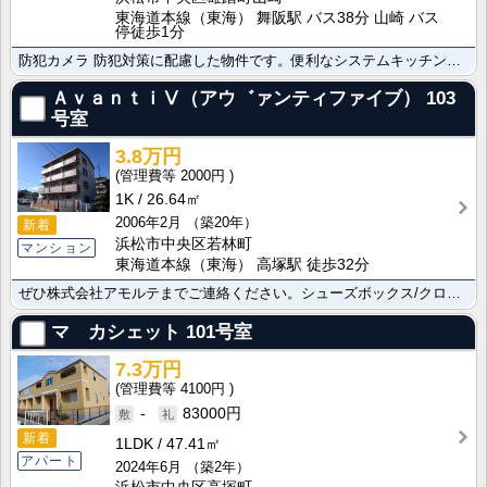
東海道本線（東海） 舞阪駅 バス38分 山崎 バス
停徒歩1分
防犯カメラ 防犯対策に配慮した物件です。便利なシステムキッチン設置でお料理もはかどります。シューズボ･･･
ＡｖａｎｔｉⅤ（アウ゛ァンティファイブ）
103
号室
3.8万円
2000円
1K
26.64㎡
2006年2月
（築20年）
新着
浜松市中央区若林町
マンション
東海道本線（東海） 高塚駅 徒歩32分
ぜひ株式会社アモルテまでご連絡ください。シューズボックス/クローゼット/バス・トイレ別/室内洗濯機置･･･
マ カシェット
101号室
7.3万円
4100円
-
83000円
新着
1LDK
47.41㎡
アパート
2024年6月
（築2年）