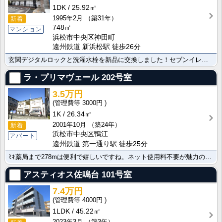
1DK
25.92㎡
1995年2月
（築31年）
新着
748㎡
マンション
浜松市中央区神田町
遠州鉄道 新浜松駅 徒歩26分
玄関デジタルロックと洗濯水栓を新品に交換しました！セブンイレブン、西友スーパーが近所にある便利な立地･･･
ラ・プリマヴェール
202号室
3.5万円
3000円
1K
26.34㎡
2001年10月
（築24年）
新着
浜松市中央区鴨江
アパート
遠州鉄道 第一通り駅 徒歩25分
ﾐｷ薬局まで278mは便利で嬉しいですね。ネット使用料不要が魅力の嬉しい物件です 遠州鉄道 新浜松駅･･･
アスティオス佐鳴台
101号室
7.4万円
4000円
1LDK
45.22㎡
2023年3月
（築3年）