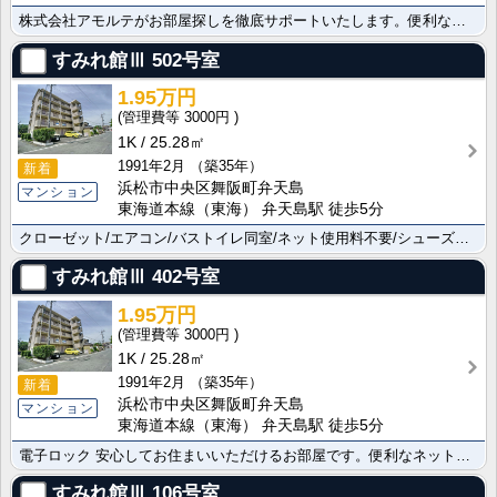
株式会社アモルテがお部屋探しを徹底サポートいたします。便利なネット使用料不要/エアコン/バストイレ同･･･
すみれ館Ⅲ
502号室
1.95万円
3000円
1K
25.28㎡
1991年2月
（築35年）
新着
浜松市中央区舞阪町弁天島
マンション
東海道本線（東海） 弁天島駅 徒歩5分
クローゼット/エアコン/バストイレ同室/ネット使用料不要/シューズボックスなどの設備が揃った素敵な物･･･
すみれ館Ⅲ
402号室
1.95万円
3000円
1K
25.28㎡
1991年2月
（築35年）
新着
浜松市中央区舞阪町弁天島
マンション
東海道本線（東海） 弁天島駅 徒歩5分
電子ロック 安心してお住まいいただけるお部屋です。便利なネット使用料不要/エアコン/室内洗濯機置場/･･･
すみれ館Ⅲ
106号室