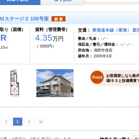
ＭステージⅡ 106号室
取り（面積）
賃料（管理費等）
交通：
東海道本線（東海） 新所
1R
4.35
万円
敷金／礼金：
-／ -
保証金／敷引／償却金：
-／ -／ -
（ 3300円）
.15㎡
所在地：
湖西市境宿
築年月：
2005年3月
お部屋探しなら株式
場/ＢＳと設備豊富
1