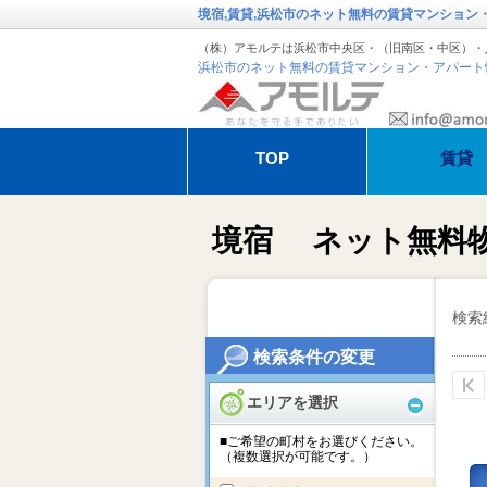
境宿,賃貸,浜松市のネット無料の賃貸マンション
（株）アモルテは浜松市中央区・（旧南区・中区）・
浜松市のネット無料の賃貸マンション・アパート
TOP
賃貸
退去・解約のお手続き
アモルテの管
境宿 ネット無料
オーガスタ特集
冬季休暇のお
検索
検索条件の変更
エリアを選択
■ご希望の町村をお選びください。
（複数選択が可能です。）