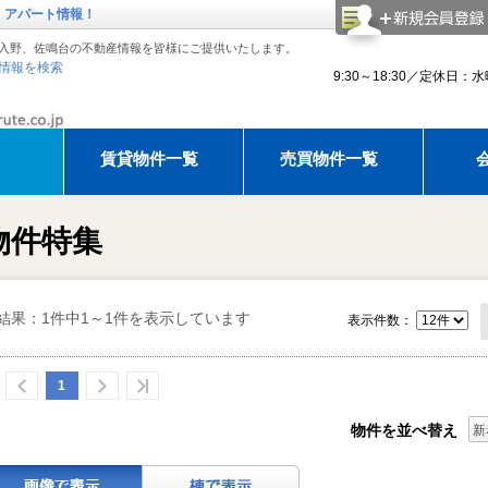
・アパート情報！
入野、佐鳴台の不動産情報を皆様にご提供いたします。
情報を検索
9:30～18:30／定休日：
賃貸物件一覧
売買物件一覧
理紹介
アモルテ 売却相談
アパマンショップ浜松西店でお部
建物
物件特集
知らせ
ゴールデンウィーク休暇のお知らせ
ゴールデンウィーク休暇のお知ら
夏季休
結果：1件中1～1件を表示しています
表示件数：
1
物件を並べ替え
新