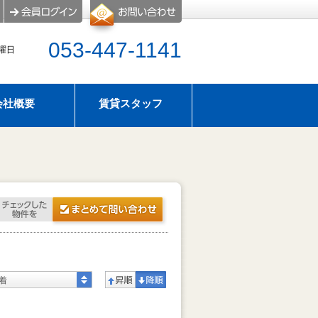
053-447-1141
水曜日
会社概要
賃貸スタッフ
屋探し
のタイプ
アパマンショップ浜松西店はスーモにも物件情報掲
せ
暇のお知らせ
着