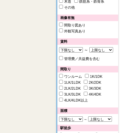
木造
鉄筋系・鉄骨系
その他
画像有無
間取り図あり
外観写真あり
賃料
～
管理費／共益費を含む
間取り
ワンルーム
1K/1DK
1LK/1LDK
2K/2DK
2LK/2LDK
3K/3DK
3LK/3LDK
4K/4DK
4LK/4LDK以上
面積
～
駅徒歩