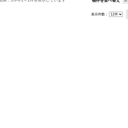
結果：1件中1～1件を表示しています
物件を並べ替え
新
表示件数：