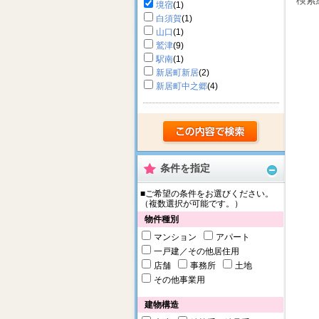
検索
境宿
(1)
白須賀
(1)
山口
(1)
鷲津
(9)
駅南
(1)
新居町新居
(2)
新居町中之郷
(4)
条件を指定
■ご希望の条件をお選びください。
（複数選択が可能です。）
物件種別
マンション
アパート
一戸建／その他居住用
店舗
事務所
土地
その他事業用
建物構造