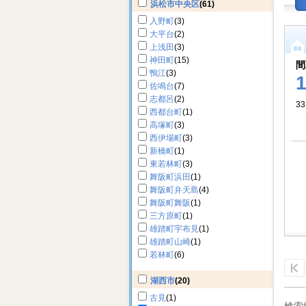
浜松市中央区
(61)
入野町
(3)
大平台
(2)
上浅田
(3)
神田町
(15)
間
鴨江
(3)
佐鳴台
(7)
志都呂
(2)
33
西都台町
(1)
高塚町
(3)
西伊場町
(3)
新橋町
(1)
東若林町
(3)
舞阪町浜田
(1)
舞阪町弁天島
(4)
舞阪町舞阪
(1)
三方原町
(1)
雄踏町宇布見
(1)
雄踏町山崎
(1)
若林町
(6)
湖西市
(20)
古見
(1)