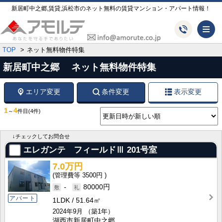
新居町中之郷,賃貸,浜松市のネット無料の賃貸マンション・アパート情報！
メ
TOP
ネット無料物件特集
新居町中之郷 ネット無料物件特集
エリア変更
条件変更
表示変更
1
4
～
件目
(4件)
↓チェックしてお問合せ
エレガンテ フィールドⅢ
201号室
7.0万円
3500円
-
80000円
アパート
1LDK
51.64㎡
2024年9月
（築1年）
湖西市新居町中之郷