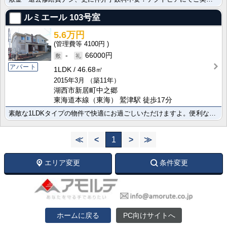
ルミエール
103号室
5.6万円
4100円
-
66000円
アパート
1LDK
46.68㎡
2015年3月
（築11年）
湖西市新居町中之郷
東海道本線（東海） 鷲津駅 徒歩17分
素敵な1LDKタイプの物件で快適にお過ごしいただけますよ。便利なカウンターキッチンで毎日楽しくお料理･･･
≪
<
1
>
≫
エリア変更
条件変更
ホームに戻る
PC向けサイトへ