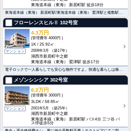
東海道本線（東海） 新居町駅 徒歩18分
東海道本線（東海） 新居町駅/東海道本線（東海） 鷲津駅と複数駅アクセス可能。便利なカウンターキッチ･･･
フローレンスヒルⅡ
102号室
4.3万円
4000円
1K
25.92㎡
2009年3月
（築17年）
マンション
湖西市新居町中之郷
東海道本線（東海） 鷲津駅 徒歩17分
電子ロックで一人暮らしでも安心な物件ですよ。快適な暮らしは株式会社アモルテにお任せください エアコン･･･
メゾンシンシア
302号室
6.2万円
3000円
3LDK
58.85㎡
2001年5月
（築25年）
マンション
湖西市新居町中之郷
東海道本線（東海） 新居町駅 バス4分 三ツ谷 バ
ス停徒歩5分
敷金・退去修繕費ナシ、更に仲介手数料不要！テクトピアにてご契約のお客様は家賃1ケ月サービス付♪ネット･･･