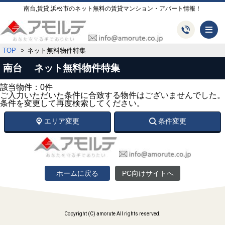
南台,賃貸,浜松市のネット無料の賃貸マンション・アパート情報！
メ
TOP
ネット無料物件特集
南台 ネット無料物件特集
該当物件：0件
ご入力いただいた条件に合致する物件はございませんでした。
条件を変更して再度検索してください。
エリア変更
条件変更
ホームに戻る
PC向けサイトへ
Copyright (C) amorute All rights reserved.