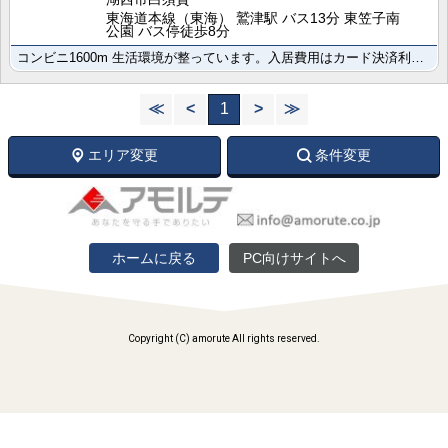
東海道本線（東海） 鷲津駅 バス13分 東笠子南
公園 バス停徒歩8分
コンビニ1600m 生活環境が整っています。入居費用はカード決済利用可能です。便利なネット使用料不要･･･
≪
<
1
>
≫
エリア変更
条件変更
ホームに戻る
PC向けサイトへ
Copyright (C) amorute All rights reserved.