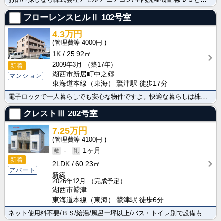
フローレンスヒルⅡ
102号室
4.3万円
4000円
1K
25.92㎡
2009年3月
（築17年）
新着
湖西市新居町中之郷
マンション
東海道本線（東海） 鷲津駅 徒歩17分
電子ロックで一人暮らしでも安心な物件ですよ。快適な暮らしは株式会社アモルテにお任せください エアコン･･･
クレストⅢ
202号室
7.25万円
4100円
-
1ヶ月
新着
2LDK
60.23㎡
アパート
新築
2026年12月
（完成予定）
湖西市鷲津
東海道本線（東海） 鷲津駅 徒歩6分
ネット使用料不要/ＢＳ/給湯/風呂一坪以上/バス・トイレ別で設備も充実しています。防犯カメラを備えて･･･