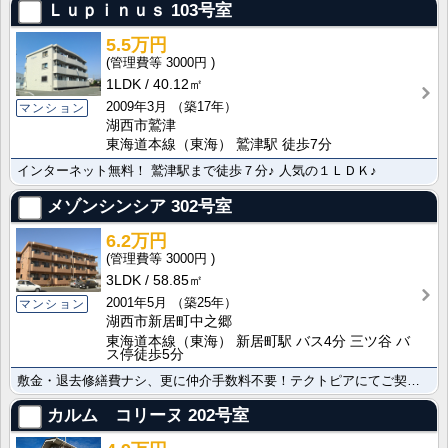
Ｌｕｐｉｎｕｓ
103号室
5.5万円
3000円
1LDK
40.12㎡
2009年3月
（築17年）
マンション
湖西市鷲津
東海道本線（東海） 鷲津駅 徒歩7分
インターネット無料！ 鷲津駅まで徒歩７分♪ 人気の１ＬＤＫ♪
メゾンシンシア
302号室
6.2万円
3000円
3LDK
58.85㎡
2001年5月
（築25年）
マンション
湖西市新居町中之郷
東海道本線（東海） 新居町駅 バス4分 三ツ谷 バ
ス停徒歩5分
敷金・退去修繕費ナシ、更に仲介手数料不要！テクトピアにてご契約のお客様は家賃1ケ月サービス付♪ネット･･･
カルム コリーヌ
202号室