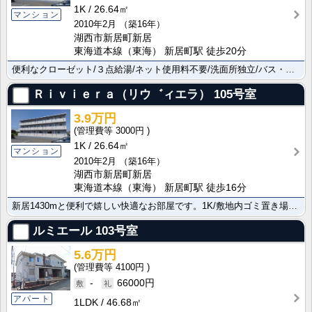
1K
26.64㎡
マンション
2010年2月
（築16年）
湖西市新居町新居
東海道本線（東海） 新居町駅 徒歩20分
便利なクローゼット/３点給湯/ネット使用料不要/洗面所独立/バス・トイレ別と設備が整った素敵な物件で･･･
Ｒｉｖｉｅｒａ（リウ゛ィエラ）
105号室
3.9万円
3000円
1K
26.64㎡
マンション
2010年2月
（築16年）
湖西市新居町新居
東海道本線（東海） 新居町駅 徒歩16分
新居1430mと便利で嬉しい快適なお部屋です。1K/敷地内ゴミ置き場の便利な物件で快適にお過ごしいた･･･
ルミエール
103号室
5.6万円
4100円
-
66000円
アパート
1LDK
46.68㎡