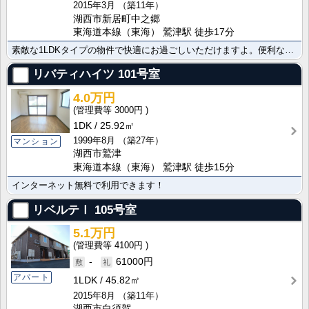
2015年3月
（築11年）
湖西市新居町中之郷
東海道本線（東海） 鷲津駅 徒歩17分
素敵な1LDKタイプの物件で快適にお過ごしいただけますよ。便利なカウンターキッチンで毎日楽しくお料理･･･
リバティハイツ
101号室
4.0万円
3000円
1DK
25.92㎡
1999年8月
（築27年）
マンション
湖西市鷲津
東海道本線（東海） 鷲津駅 徒歩15分
インターネット無料で利用できます！
リベルテⅠ
105号室
5.1万円
4100円
-
61000円
アパート
1LDK
45.82㎡
2015年8月
（築11年）
湖西市白須賀