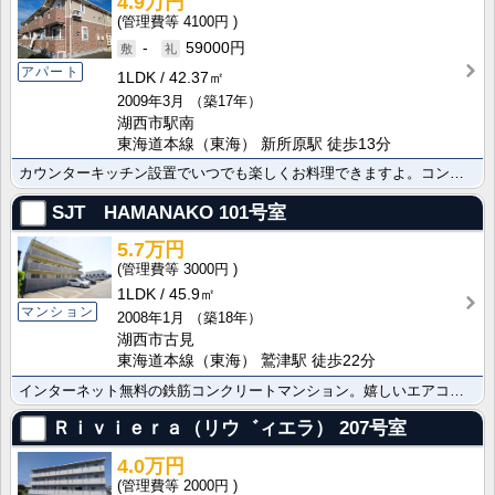
4.9万円
4100円
-
59000円
アパート
1LDK
42.37㎡
2009年3月
（築17年）
湖西市駅南
東海道本線（東海） 新所原駅 徒歩13分
カウンターキッチン設置でいつでも楽しくお料理できますよ。コンビニまで160mの日常生活にも便利な環境･･･
SJT HAMANAKO
101号室
5.7万円
3000円
1LDK
45.9㎡
マンション
2008年1月
（築18年）
湖西市古見
東海道本線（東海） 鷲津駅 徒歩22分
インターネット無料の鉄筋コンクリートマンション。嬉しいエアコン2台付。居室とLDKが離れているので来･･･
Ｒｉｖｉｅｒａ（リウ゛ィエラ）
207号室
4.0万円
2000円