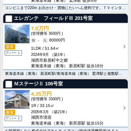
東海道本線（東海） 鷲津駅 徒歩5分
コンビニまで220m お出かけ・買物にたいへん便利です。ＴＶインターホン/洗面所独立/浴室乾燥で快適･･･
エレガンテ フィールドⅢ
201号室
7.0万円
3500円
-
80000円
新着
1LDK
51.64㎡
アパート
2024年9月
（築1年）
湖西市新居町中之郷
東海道本線（東海） 新居町駅 徒歩18分
東海道本線（東海） 新居町駅/東海道本線（東海） 鷲津駅と複数駅アクセス可能。便利なカウンターキッチ･･･
ＭステージⅡ
106号室
4.35万円
3300円
1R
33.15㎡
2005年3月
（築21年）
新着
湖西市境宿
アパート
東海道本線（東海） 新所原駅 徒歩15分
お部屋探しなら株式会社アモルテ エアコン/室内洗濯機置場/ＢＳと設備豊富ですよ。初期費用はクレジット･･･