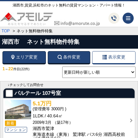
湖西市,賃貸,浜松市のネット無料の賃貸マンション・アパート情報！
メ
TOP
ネット無料物件特集
湖西市 ネット無料物件特集
エリア変更
条件変更
表示変更
1
22
～
件目
(22件)
↓チェックしてお問合せ
パルテール
107号室
5.1万円
3000円
1LDK
40.64㎡
2009年3月
（築17年）
新着
湖西市鷲津
マンション
東海道本線（東海） 鷲津駅 バス6分 湖西高校前