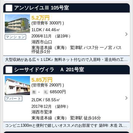
アンソレイユⅢ
105号室
5.2万円
3000円
1LDK
44.46㎡
2006年11月
（築19年）
マンション
湖西市山口
東海道本線（東海） 鷲津駅 バス7分 一ノ宮 バス
停徒歩1分
大型収納がある広々１LDK♪ 無料ネット付なので入居時・退去時の工事不要です☆
シーサイドヴィラ Ａ
201号室
5.85万円
2900円
-
68500円
アパート
2LDK
58.55㎡
2017年12月
（築8年）
湖西市鷲津
東海道本線（東海） 鷲津駅 徒歩16分
コンビニ1300mと便利で嬉しいオススメのお部屋です 築8年 木造 2LDK 魅力的な物件です。ネッ･･･