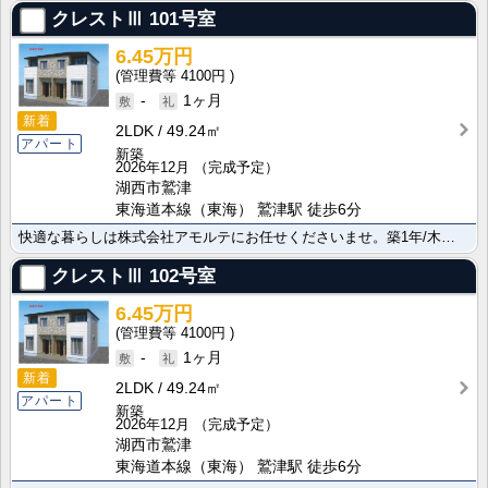
クレストⅢ
101号室
6.45万円
4100円
-
1ヶ月
新着
2LDK
49.24㎡
アパート
新築
2026年12月
（完成予定）
湖西市鷲津
東海道本線（東海） 鷲津駅 徒歩6分
快適な暮らしは株式会社アモルテにお任せくださいませ。築1年/木造/2LDK 魅力的な物件の紹介はこち･･･
クレストⅢ
102号室
6.45万円
4100円
-
1ヶ月
新着
2LDK
49.24㎡
アパート
新築
2026年12月
（完成予定）
湖西市鷲津
東海道本線（東海） 鷲津駅 徒歩6分