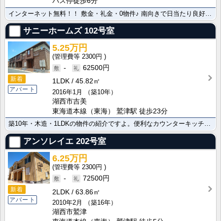
バス停徒歩6分
インターネット無料！！ 敷金・礼金・0物件♪ 南向きで日当たり良好！レイクサイドで眺望良好★浴室乾燥･･･
サニーホームズ
102号室
5.25万円
2300円
-
62500円
新着
1LDK
45.82㎡
アパート
2016年1月
（築10年）
湖西市吉美
東海道本線（東海） 鷲津駅 徒歩23分
築10年・木造・1LDKの物件の紹介ですよ。便利なカウンターキッチン設置でお料理も楽しめます。快適な･･･
アンソレイエ
202号室
6.25万円
2300円
-
72500円
新着
2LDK
63.86㎡
アパート
2010年2月
（築16年）
湖西市鷲津