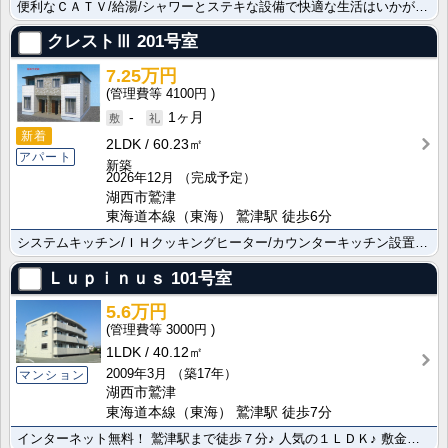
便利なＣＡＴＶ/給湯/シャワーとステキな設備で快適な生活はいかがでしょうか。便利なシステムキッチン/･･･
クレストⅢ
201号室
7.25万円
4100円
-
1ヶ月
新着
2LDK
60.23㎡
アパート
新築
2026年12月
（完成予定）
湖西市鷲津
東海道本線（東海） 鷲津駅 徒歩6分
システムキッチン/ＩＨクッキングヒーター/カウンターキッチン設置で毎日のお料理にもとても便利です 浴･･･
Ｌｕｐｉｎｕｓ
101号室
5.6万円
3000円
1LDK
40.12㎡
2009年3月
（築17年）
マンション
湖西市鷲津
東海道本線（東海） 鷲津駅 徒歩7分
インターネット無料！ 鷲津駅まで徒歩７分♪ 人気の１ＬＤＫ♪ 敷金０円で初期費用もお得になりました！