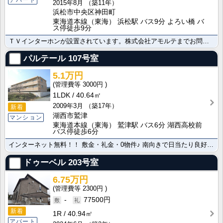
2015年8月
（築11年）
浜松市中央区神田町
東海道本線（東海） 浜松駅 バス9分 よろい橋 バ
ス停徒歩9分
ＴＶインターホンが設置されています。株式会社アモルテまでお問合せ下さいませ 便利なカウンターキッチン･･･
パルテール
107号室
5.1万円
3000円
1LDK
40.64㎡
2009年3月
（築17年）
新着
湖西市鷲津
マンション
東海道本線（東海） 鷲津駅 バス6分 湖西高校前
バス停徒歩6分
インターネット無料！！ 敷金・礼金・0物件♪ 南向きで日当たり良好！レイクサイドで眺望良好★浴室乾燥･･･
ドゥーベル
203号室
6.75万円
2300円
-
77500円
新着
1R
40.94㎡
アパート