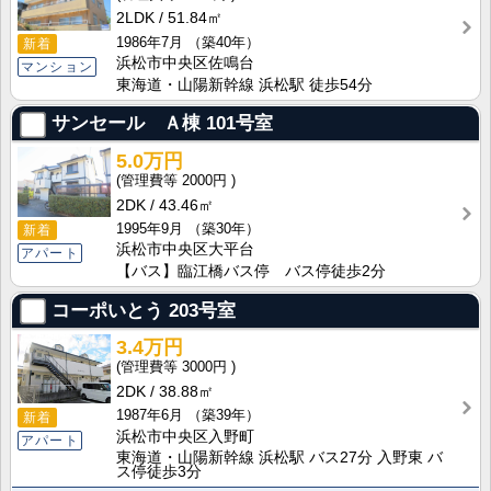
2LDK
51.84㎡
1986年7月
（築40年）
新着
浜松市中央区佐鳴台
マンション
東海道・山陽新幹線 浜松駅 徒歩54分
サンセール Ａ棟
101号室
5.0万円
2000円
2DK
43.46㎡
1995年9月
（築30年）
新着
浜松市中央区大平台
アパート
【バス】臨江橋バス停 バス停徒歩2分
コーポいとう
203号室
3.4万円
3000円
2DK
38.88㎡
1987年6月
（築39年）
新着
浜松市中央区入野町
アパート
東海道・山陽新幹線 浜松駅 バス27分 入野東 バ
ス停徒歩3分