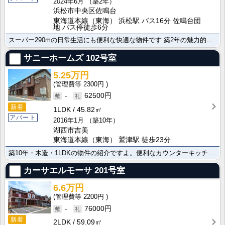
2024年6月
（築2年）
浜松市中央区佐鳴台
東海道本線（東海） 浜松駅 バス16分 佐鳴台団
地 バス停徒歩6分
スーパー290mの日常生活にも便利な快適な物件です 築2年の魅力的なお部屋はこちら。ＩＨクッキングヒ･･･
サニーホームズ
102号室
5.25万円
2300円
-
62500円
新着
1LDK
45.82㎡
アパート
2016年1月
（築10年）
湖西市吉美
東海道本線（東海） 鷲津駅 徒歩23分
築10年・木造・1LDKの物件の紹介ですよ。便利なカウンターキッチン設置でお料理も楽しめます。快適な･･･
カーサエルモーサ
201号室
6.6万円
2200円
-
76000円
新着
2LDK
59.09㎡