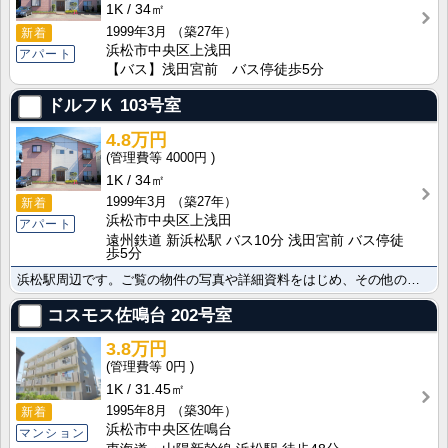
1K
34㎡
1999年3月
（築27年）
新着
浜松市中央区上浅田
アパート
【バス】浅田宮前 バス停徒歩5分
ドルフＫ
103号室
4.8万円
4000円
1K
34㎡
1999年3月
（築27年）
新着
浜松市中央区上浅田
アパート
遠州鉄道 新浜松駅 バス10分 浅田宮前 バス停徒
歩5分
浜松駅周辺です。ご覧の物件の写真や詳細資料をはじめ、その他の店頭新着物件の情報もメールまたはＦＡＸで･･･
コスモス佐鳴台
202号室
3.8万円
0円
1K
31.45㎡
1995年8月
（築30年）
新着
浜松市中央区佐鳴台
マンション