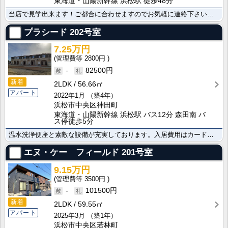
東海道・山陽新幹線 浜松駅 徒歩48分
当店で見学出来ます！ご都合に合わせますのでお気軽に連絡下さいご覧の物件の写真や詳細資料をはじめ、その･･･
プラシード
202号室
7.25万円
2800円
-
82500円
新着
2LDK
56.66㎡
アパート
2022年1月
（築4年）
浜松市中央区神田町
東海道・山陽新幹線 浜松駅 バス12分 森田南 バ
ス停徒歩5分
温水洗浄便座と素敵な設備が充実しております。入居費用はカード決済が利用できます。コンビニまで600m･･･
エヌ・ケー フィールド
201号室
9.15万円
3500円
-
101500円
新着
2LDK
59.55㎡
アパート
2025年3月
（築1年）
浜松市中央区若林町