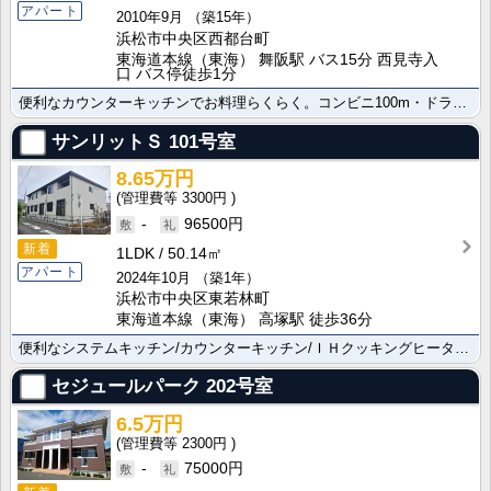
アパート
2010年9月
（築15年）
浜松市中央区西都台町
東海道本線（東海） 舞阪駅 バス15分 西見寺入
口 バス停徒歩1分
便利なカウンターキッチンでお料理らくらく。コンビニ100m・ドラッグストア350m・公園600mの日･･･
サンリットＳ
101号室
8.65万円
3300円
-
96500円
新着
1LDK
50.14㎡
アパート
2024年10月
（築1年）
浜松市中央区東若林町
東海道本線（東海） 高塚駅 徒歩36分
便利なシステムキッチン/カウンターキッチン/ＩＨクッキングヒーターで毎日のお料理にも便利ですよ。浜松･･･
セジュールパーク
202号室
6.5万円
2300円
-
75000円