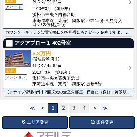
新着
2LDK
56.26㎡
アパート
2010年3月
（築16年）
浜松市中央区西都台町
東海道本線（東海） 舞阪駅 バス15分 西見寺入
口 バス停徒歩5分
カウンターキッチン設置で毎日のお料理にもたいへん便利ですよ。ＴＶインターホンが設置されています お部･･･
アクアブロー１
402号室
5.8万円
0円
1LDK
45.84㎡
新着
2010年3月
（築16年）
マンション
浜松市中央区舞阪町浜田
東海道本線（東海） 舞阪駅 徒歩8分
【アライブ管理物件】2面採光の全室角部屋！日当たり良好！舞阪駅まで620m、徒歩圏内です♪ｶﾗｰﾓﾆ･･･
≪
<
1
2
3
4
>
≫
エリア変更
条件変更