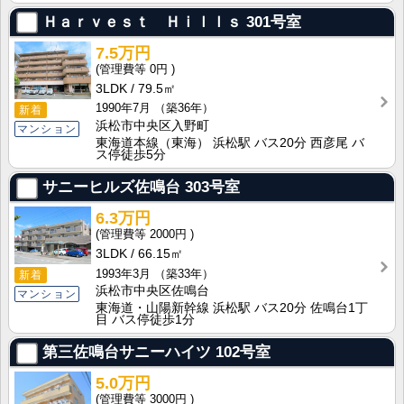
Ｈａｒｖｅｓｔ Ｈｉｌｌｓ
301号室
7.5万円
0円
3LDK
79.5㎡
1990年7月
（築36年）
新着
浜松市中央区入野町
マンション
東海道本線（東海） 浜松駅 バス20分 西彦尾 バ
ス停徒歩5分
サニーヒルズ佐鳴台
303号室
6.3万円
2000円
3LDK
66.15㎡
1993年3月
（築33年）
新着
浜松市中央区佐鳴台
マンション
東海道・山陽新幹線 浜松駅 バス20分 佐鳴台1丁
目 バス停徒歩1分
第三佐鳴台サニーハイツ
102号室
5.0万円
3000円