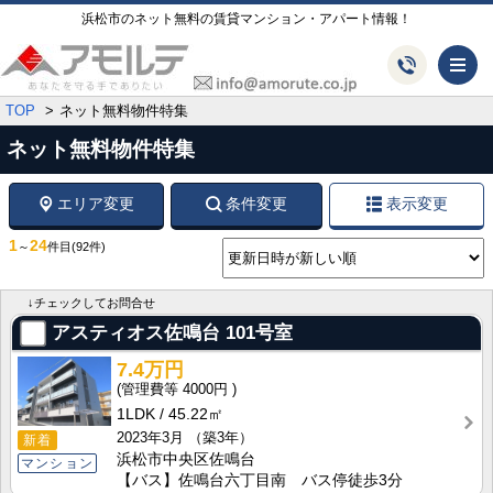
浜松市のネット無料の賃貸マンション・アパート情報！
メ
TOP
ネット無料物件特集
ネット無料物件特集
エリア変更
条件変更
表示変更
1
24
～
件目
(92件)
↓チェックしてお問合せ
アスティオス佐鳴台
101号室
7.4万円
4000円
1LDK
45.22㎡
2023年3月
（築3年）
新着
浜松市中央区佐鳴台
マンション
【バス】佐鳴台六丁目南 バス停徒歩3分