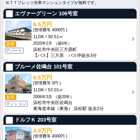
ＮＴＴフレッツ光隼マンションタイプが無料です。
エヴァーグリーン
106号室
6.5万円
4000円
1LDK
30.51㎡
2020年2月
（築6年）
新着
浜松市中央区三方原町
アパート
【バス】三方原 バス停徒歩3分
ブルーメ佐鳴台
101号室
6.5万円
0円
1LDK
53.01㎡
2006年3月
（築20年）
新着
浜松市中央区佐鳴台
マンション
東海道本線（東海） 浜松駅 徒歩2分
ドルフＫ
203号室
4.9万円
4000円