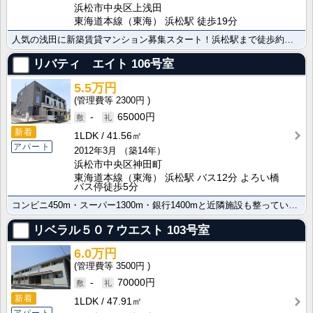
浜松市中央区上浅田
東海道本線（東海） 浜松駅 徒歩19分
人気の浅田に新築賃貸マンション募集スタート！浜松駅まで徒歩約１７分☆都市ガス物件☆セキュリティー充実･･･
リバティ エイト
106号室
5.5万円
2300円
-
65000円
新着
1LDK
41.56㎡
アパート
2012年3月
（築14年）
浜松市中央区神田町
東海道本線（東海） 浜松駅 バス12分 よろい橋
バス停徒歩5分
コンビニ450m・スーパー1300m・銀行1400mと近隣施設も整っています。便利なバス・トイレ別が･･･
リベラル５０７ウエスト
103号室
6.0万円
3500円
-
70000円
新着
1LDK
47.91㎡
アパート