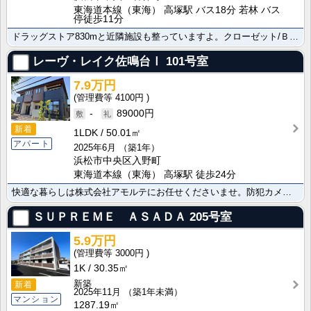
東海道本線（東海） 高塚駅 バス18分 若林 バス
停徒歩11分
ドラッグストア830mと近隣施設も整っていますよ。クローゼット/ＢＳ/シューズボックスで快適な生活は･･･
レーヴ・レイク佐鳴台Ⅰ
101号室
7.9万円
4100円
-
89000円
新着
1LDK
50.01㎡
アパート
2025年6月
（築1年）
浜松市中央区入野町
東海道本線（東海） 高塚駅 徒歩24分
快適な暮らしは株式会社アモルテにお任せくださいませ。防犯カメラを備えておりセキュリティ対策を重視した･･･
ＳＵＰＲＥＭＥ ＡＳＡＤＡ
205号室
5.9万円
3000円
1K
30.35㎡
新築
新着
2025年11月
（築1年未満）
マンション
1287.19㎡