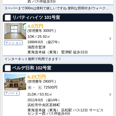
西 バス停徒歩3分
スーパーまで300mは便利で嬉しいですね 便利な照明付き/ウォークインクローゼット/床下収納で快適な･･･
リバティハイツ
101号室
4.0万円
3000円
1DK
25.92㎡
1999年8月
（築27年）
マンション
湖西市鷲津
東海道本線（東海） 鷲津駅 徒歩15分
インターネット無料で利用できます！
ベルデ日和
102号室
6.25万円
2900円
-
72500円
アパート
2LDK
53.81㎡
2011年9月
（築14年）
浜松市中央区若林町
東海道本線（東海） 浜松駅 バス12分 サービス
センター西 バス停徒歩4分