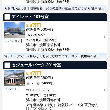
遠州鉄道 新浜松駅 徒歩26分
★お問い合わせは地域密着、安心の遠鉄不動産までどうぞ★ 駐車場１台付き！ネット無料１ＤＫです☆ バス･･･
アイレット
101号室
3.6万円
3000円
1K
25.92㎡
2001年8月
（築25年）
マンション
浜松市中央区東若林町
遠州鉄道 新浜松駅 徒歩33分
電子ロックで一人暮らしでも安心な物件です。ネット使用料不要/ＴＶインターホン/クローゼット/シューズ･･･
セジュールパーク
201号室
6.4万円
2300円
-
74000円
アパート
2LDK
56.26㎡
2010年3月
（築16年）
浜松市中央区西都台町
東海道本線（東海） 舞阪駅 バス15分 西見寺入
口 バス停徒歩5分