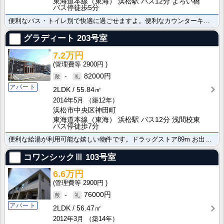
東海道本線（東海） 浜松駅 バス12分 よろい橋
バス停徒歩5分
便利なバス・トイレ別で快適に過ごせますよ。便利なカウンターキッチン設置で毎日のお料理にも便利ですよ。･･･
グラディート
203号室
7.2万円
2900円
-
82000円
アパート
2LDK
55.84㎡
2014年5月
（築12年）
浜松市中央区神田町
東海道本線（東海） 浜松駅 バス12分 浅間校東
バス停徒歩7分
便利な給湯が利用可能な嬉しい物件です。ドラッグストア89m お出かけ・お買い物に大変便利なおすすめの･･･
コワンシックⅢ
103号室
6.6万円
2900円
-
76000円
アパート
2LDK
56.47㎡
2012年3月
（築14年）