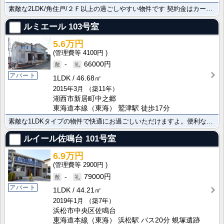
素敵な2LDK/角住戸/２Ｆ以上の過ごしやすい物件です 契約金はカード決済利用可能です。浴室乾燥/ネ･･･
ルミエール
103号室
5.6万円
4100円
-
66000円
アパート
1LDK
46.68㎡
2015年3月
（築11年）
湖西市新居町中之郷
東海道本線（東海） 鷲津駅 徒歩17分
素敵な1LDKタイプの物件で快適にお過ごしいただけますよ。便利なカウンターキッチンで毎日楽しくお料理･･･
ルイール佐鳴台
101号室
6.9万円
2900円
-
79000円
アパート
1LDK
44.21㎡
2019年1月
（築7年）
浜松市中央区佐鳴台
東海道本線（東海） 浜松駅 バス20分 蜆塚遺跡