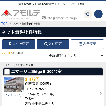
浜松市のネット無料の賃貸マンション・アパート情報！
メ
TOP
ネット無料物件特集
ネット無料物件特集
エリア変更
条件変更
表示変更
73
87
～
件目
(87件)
↓チェックしてお問合せ
エマージュShigeⅡ
206号室
3.4万円
3000円
1DK
25.92㎡
1995年2月
（築31年）
マンション
748㎡
浜松市中央区神田町