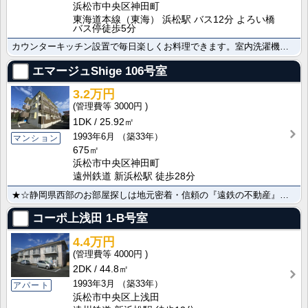
浜松市中央区神田町
東海道本線（東海） 浜松駅 バス12分 よろい橋
バス停徒歩5分
カウンターキッチン設置で毎日楽しくお料理できます。室内洗濯機置場/バス・トイレ別/シャワー/ＴＶイン･･･
エマージュShige
106号室
3.2万円
3000円
1DK
25.92㎡
1993年6月
（築33年）
マンション
675㎡
浜松市中央区神田町
遠州鉄道 新浜松駅 徒歩28分
★☆静岡県西部のお部屋探しは地元密着・信頼の『遠鉄の不動産』におまかせ☆★お気軽にお問合せください！･･･
コーポ上浅田
1-B号室
4.4万円
4000円
2DK
44.8㎡
1993年3月
（築33年）
アパート
浜松市中央区上浅田