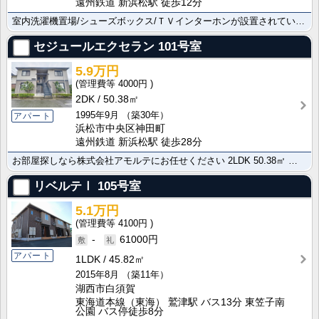
遠州鉄道 新浜松駅 徒歩12分
室内洗濯機置場/シューズボックス/ＴＶインターホンが設置されています。お問合せは株式会社アモルテまで･･･
セジュールエクセラン
101号室
5.9万円
4000円
2DK
50.38㎡
1995年9月
（築30年）
アパート
浜松市中央区神田町
遠州鉄道 新浜松駅 徒歩28分
お部屋探しなら株式会社アモルテにお任せください 2LDK 50.38㎡ 角住戸/宅配ＢＯＸの便利な物･･･
リベルテⅠ
105号室
5.1万円
4100円
-
61000円
アパート
1LDK
45.82㎡
2015年8月
（築11年）
湖西市白須賀
東海道本線（東海） 鷲津駅 バス13分 東笠子南
公園 バス停徒歩8分