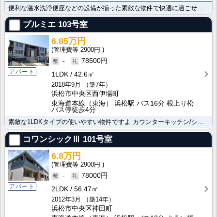
便利な温水洗浄便座などの設備が揃った素敵な物件で快適に過ごせますよ スーパーまで450mは便利で嬉し･･･
プルミエ
103号室
6.85万円
2900円
-
78500円
アパート
1LDK
42.6㎡
2018年9月
（築7年）
浜松市中央区西伊場町
東海道本線（東海） 浜松駅 バス16分 根上り松
バス停徒歩4分
素敵な1LDKタイプの使いやすい物件ですよ カウンターキッチン/システムキッチン設置でお料理好きの方･･･
コワンシックⅢ
101号室
6.8万円
2900円
-
78000円
アパート
2LDK
56.47㎡
2012年3月
（築14年）
浜松市中央区神田町