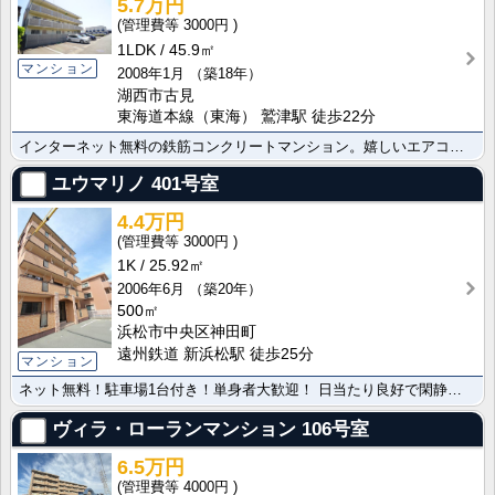
5.7万円
3000円
1LDK
45.9㎡
マンション
2008年1月
（築18年）
湖西市古見
東海道本線（東海） 鷲津駅 徒歩22分
インターネット無料の鉄筋コンクリートマンション。嬉しいエアコン2台付。居室とLDKが離れているので来･･･
ユウマリノ
401号室
4.4万円
3000円
1K
25.92㎡
2006年6月
（築20年）
500㎡
浜松市中央区神田町
遠州鉄道 新浜松駅 徒歩25分
マンション
ネット無料！駐車場1台付き！単身者大歓迎！ 日当たり良好で閑静な住宅地内の物件になります。 周辺にコ･･･
ヴィラ・ローランマンション
106号室
6.5万円
4000円