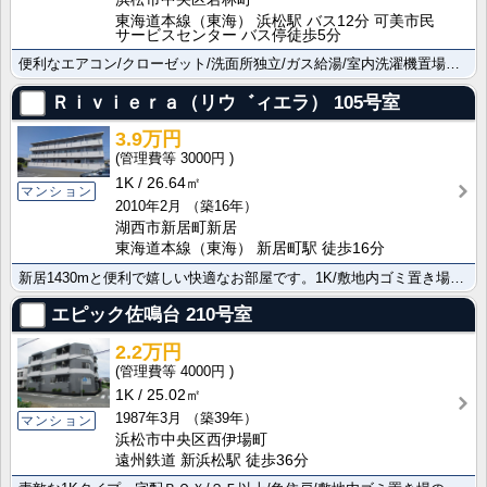
東海道本線（東海） 浜松駅 バス12分 可美市民
サービスセンター バス停徒歩5分
便利なエアコン/クローゼット/洗面所独立/ガス給湯/室内洗濯機置場と設備が整ったステキな物件です。ぜ･･･
Ｒｉｖｉｅｒａ（リウ゛ィエラ）
105号室
3.9万円
3000円
1K
26.64㎡
マンション
2010年2月
（築16年）
湖西市新居町新居
東海道本線（東海） 新居町駅 徒歩16分
新居1430mと便利で嬉しい快適なお部屋です。1K/敷地内ゴミ置き場の便利な物件で快適にお過ごしいた･･･
エピック佐鳴台
210号室
2.2万円
4000円
1K
25.02㎡
1987年3月
（築39年）
マンション
浜松市中央区西伊場町
遠州鉄道 新浜松駅 徒歩36分