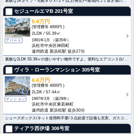
素敵な1Kタイプ・宅配ＢＯＸ/２Ｆ以上/角住戸/敷地内ゴミ置き場の過ごしやすい物件です 便利なガス給･･･
セジュールエマB
201号室
5.9万円
4000円
2LDK
55.39㎡
1991年1月
（築35年）
アパート
浜松市中央区神田町
遠州鉄道 新浜松駅 徒歩27分
素敵な2LDK 55.39㎡の使いやすい物件ですよ。便利なエアコン２台/シャワー付洗面台/バス・トイ･･･
ヴィラ・ローランマンション
305号室
6.6万円
4000円
2LDK
57.44㎡
1997年3月
（築29年）
マンション
浜松市中央区東若林町
遠州鉄道 新浜松駅 徒歩30分
シューズボックス/ネット使用料不要/３点給湯で設備も充実。ガスコンロ/３口以上コンロ/ガスコンロ設置･･･
ティアラ西伊場
306号室