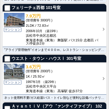
フェリーチェ西都
101号室
7.9万円
3000円
2LDK
72.83㎡
マンション
2006年10月
（築19年）
浜松市中央区志都呂
東海道本線（東海） 舞阪駅 バス15分 志都呂 バ
ス停徒歩2分
”アライブ管理物件”イオンまで４００ｍ、レストラン・ショッピング施設が周辺にた～くさん有ります。公園･･･
ウエスト・タウン・ハウスⅠ
301号室
3.6万円
2000円
1K
25.92㎡
1997年3月
（築29年）
マンション
浜松市中央区大平台
東海道本線（東海） 高塚駅 徒歩37分
ネット使用料不要/ガス給湯/バス・トイレ別など便利な設備バッチリですよ。東海道本線（東海） 高塚駅ま･･･
ＡｖａｎｔｉⅤ（アウ゛ァンティファイブ）
102