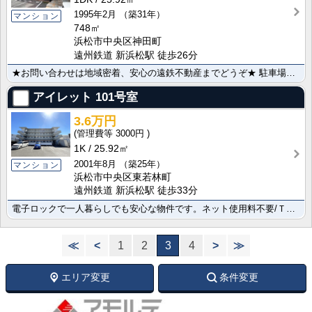
1995年2月
（築31年）
マンション
748㎡
浜松市中央区神田町
遠州鉄道 新浜松駅 徒歩26分
★お問い合わせは地域密着、安心の遠鉄不動産までどうぞ★ 駐車場１台付き！ネット無料１ＤＫです☆ バス･･･
アイレット
101号室
3.6万円
3000円
1K
25.92㎡
2001年8月
（築25年）
マンション
浜松市中央区東若林町
遠州鉄道 新浜松駅 徒歩33分
電子ロックで一人暮らしでも安心な物件です。ネット使用料不要/ＴＶインターホン/クローゼット/シューズ･･･
≪
<
1
2
3
4
>
≫
エリア変更
条件変更