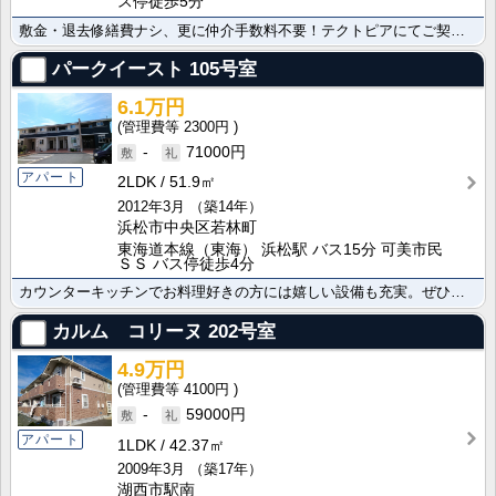
ス停徒歩5分
敷金・退去修繕費ナシ、更に仲介手数料不要！テクトピアにてご契約のお客様は家賃1ケ月サービス付♪ネット･･･
パークイースト
105号室
6.1万円
2300円
-
71000円
アパート
2LDK
51.9㎡
2012年3月
（築14年）
浜松市中央区若林町
東海道本線（東海） 浜松駅 バス15分 可美市民
ＳＳ バス停徒歩4分
カウンターキッチンでお料理好きの方には嬉しい設備も充実。ぜひ株式会社アモルテまでお問い合わせください･･･
カルム コリーヌ
202号室
4.9万円
4100円
-
59000円
アパート
1LDK
42.37㎡
2009年3月
（築17年）
湖西市駅南