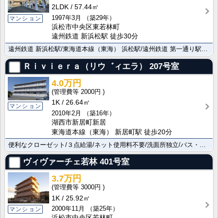
2LDK
57.44㎡
1997年3月
（築29年）
マンション
浜松市中央区東若林町
遠州鉄道 新浜松駅 徒歩30分
遠州鉄道 新浜松駅/東海道本線（東海） 浜松駅/遠州鉄道 第一通り駅と複数駅アクセス可能。オートロッ･･･
Ｒｉｖｉｅｒａ（リウ゛ィエラ）
207号室
4.0万円
2000円
1K
26.64㎡
マンション
2010年2月
（築16年）
湖西市新居町新居
東海道本線（東海） 新居町駅 徒歩20分
便利なクローゼット/３点給湯/ネット使用料不要/洗面所独立/バス・トイレ別と設備が整った素敵な物件で･･･
ヴィヴァーチェ若林
401号室
3.7万円
3000円
1K
25.92㎡
2000年11月
（築25年）
マンション
浜松市中央区若林町