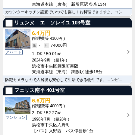
東海道本線（東海） 新所原駅 徒歩13分
カウンターキッチン設置でいつでも楽しくお料理できますよ。コンビニまで160mの日常生活にも便利な環境･･･
リュンヌ エ ソレイユ
103号室
6.4万円
4100円
-
74000円
アパート
1LDK
50.01㎡
2024年9月
（築1年）
浜松市中央区舞阪町舞阪
東海道本線（東海） 舞阪駅 徒歩18分
防犯カメラなので入居後も安心して生活できる物件です。コンビニまで700mと生活に便利。築1年 木造 ･･･
フェリス南平
401号室
6.6万円
4000円
2LDK
52.27㎡
マンション
1998年7月
（築28年）
浜松市中央区入野町
【バス】入野西 バス停徒歩1分