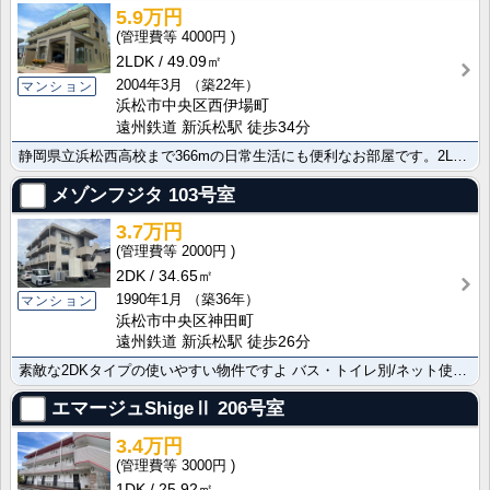
5.9万円
4000円
2LDK
49.09㎡
2004年3月
（築22年）
マンション
浜松市中央区西伊場町
遠州鉄道 新浜松駅 徒歩34分
静岡県立浜松西高校まで366mの日常生活にも便利なお部屋です。2LDKタイプ/49.09㎡/２Ｆ以上･･･
メゾンフジタ
103号室
3.7万円
2000円
2DK
34.65㎡
1990年1月
（築36年）
マンション
浜松市中央区神田町
遠州鉄道 新浜松駅 徒歩26分
素敵な2DKタイプの使いやすい物件ですよ バス・トイレ別/ネット使用料不要が設置されています。お気軽･･･
エマージュShigeⅡ
206号室
3.4万円
3000円
1DK
25.92㎡