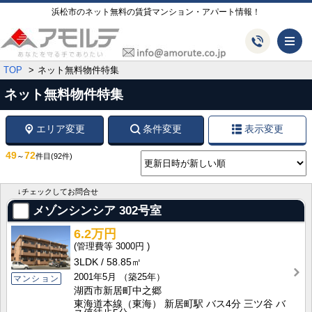
浜松市のネット無料の賃貸マンション・アパート情報！
メ
TOP
ネット無料物件特集
ネット無料物件特集
エリア変更
条件変更
表示変更
49
72
～
件目
(92件)
↓チェックしてお問合せ
メゾンシンシア
302号室
6.2万円
3000円
3LDK
58.85㎡
2001年5月
（築25年）
マンション
湖西市新居町中之郷
東海道本線（東海） 新居町駅 バス4分 三ツ谷 バ