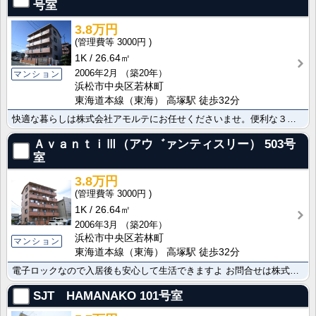
号室
3.8万円
3000円
1K
26.64㎡
2006年2月
（築20年）
マンション
浜松市中央区若林町
東海道本線（東海） 高塚駅 徒歩32分
快適な暮らしは株式会社アモルテにお任せくださいませ。便利な３点給湯/シューズボックス/ネット使用料不･･･
ＡｖａｎｔｉⅢ（アウ゛ァンティスリー）
503号
室
3.8万円
3000円
1K
26.64㎡
2006年3月
（築20年）
浜松市中央区若林町
マンション
東海道本線（東海） 高塚駅 徒歩32分
電子ロックなので入居後も安心して生活できますよ お問合せは株式会社アモルテまで。便利な洗面所独立/ガ･･･
SJT HAMANAKO
101号室