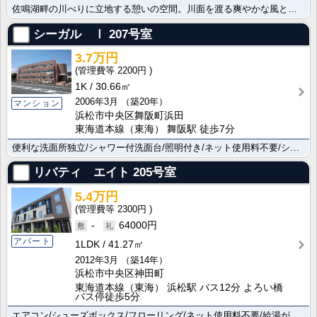
佐鳴湖畔の川べりに立地する憩いの空間。川面を渡る爽やかな風と暮らすワングレード上の分譲マンション。オ･･･
シーガル Ⅰ
207号室
3.7万円
2200円
1K
30.66㎡
2006年3月
（築20年）
マンション
浜松市中央区舞阪町浜田
東海道本線（東海） 舞阪駅 徒歩7分
便利な洗面所独立/シャワー付洗面台/照明付き/ネット使用料不要/シャワーが設置されています。株式会社･･･
リバティ エイト
205号室
5.4万円
2300円
-
64000円
アパート
1LDK
41.27㎡
2012年3月
（築14年）
浜松市中央区神田町
東海道本線（東海） 浜松駅 バス12分 よろい橋
バス停徒歩5分
エアコン/シューズボックス/フローリング/ネット使用料不要/給湯が利用可能な嬉しい物件ですよ 素敵な･･･