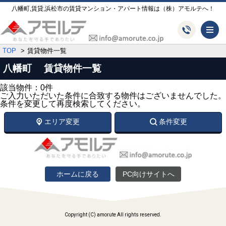
八幡町,賃貸,浜松市の賃貸マンション・アパート情報は（株）アモルテへ！
メ
TOP
賃貸物件一覧
八幡町 賃貸物件一覧
該当物件：0件
ご入力いただいた条件に合致する物件はございませんでした。
条件を変更して再度検索してください。
エリア変更
条件変更
ホームに戻る
PC向けサイトへ
Copyright (C) amorute All rights reserved.