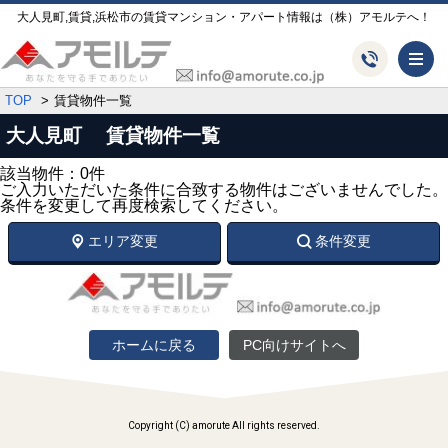
大人見町,賃貸,浜松市の賃貸マンション・アパート情報は（株）アモルテへ！
メ
TOP
賃貸物件一覧
大人見町 賃貸物件一覧
該当物件：0件
ご入力いただいた条件に合致する物件はございませんでした。
条件を変更して再度検索してください。
エリア変更
条件変更
ホームに戻る
PC向けサイトへ
Copyright (C) amorute All rights reserved.