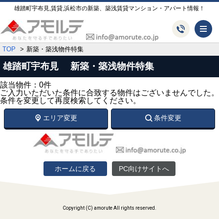
雄踏町宇布見,賃貸,浜松市の新築、築浅賃貸マンション・アパート情報！
メ
TOP
新築・築浅物件特集
雄踏町宇布見 新築・築浅物件特集
該当物件：0件
ご入力いただいた条件に合致する物件はございませんでした。
条件を変更して再度検索してください。
エリア変更
条件変更
ホームに戻る
PC向けサイトへ
Copyright (C) amorute All rights reserved.