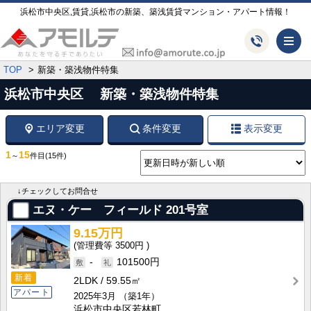
浜松市中央区,賃貸,浜松市の新築、築浅賃貸マンション・アパート情報！
メ
TOP
新築・築浅物件特集
浜松市中央区 新築・築浅物件特集
エリア変更
条件変更
表示変更
1
15
～
件目
(15件)
↓チェックしてお問合せ
エヌ・ケー フィールド
201号室
9.15万円
3500円
-
101500円
新着
2LDK
59.55㎡
アパート
2025年3月
（築1年）
浜松市中央区若林町