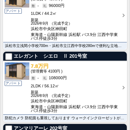
-
96000円
アパート
1LDK
44.2㎡
新築
2026年9月
（完成予定）
浜松市中央区神田町
東海道・山陽新幹線 浜松駅 バス9分 江西中学東
バス停徒歩3分
浜松市立浅間小学校700m・浜松市立江西中学校280mで便利な立地です。防犯カメラで一人暮らしでも安･･･
エレガント シエロ Ⅱ
201号室
7.8万円
4100円
-
108000円
アパート
2LDK
56.12㎡
新築
2026年9月
（完成予定）
浜松市中央区神田町
東海道・山陽新幹線 浜松駅 バス9分 江西中学東
バス停徒歩3分
防犯カメラ 防犯面も重視しております ウォークインクローゼットが設置されています。お気軽に株式会社ア･･･
アンマリアーレ
202号室