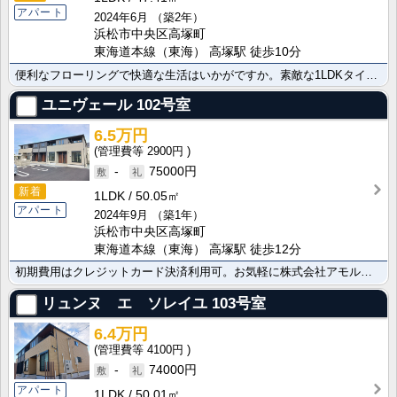
アパート
2024年6月
（築2年）
浜松市中央区高塚町
東海道本線（東海） 高塚駅 徒歩10分
便利なフローリングで快適な生活はいかがですか。素敵な1LDKタイプ 角住戸/宅配ＢＯＸの過ごしやすい･･･
ユニヴェール
102号室
6.5万円
2900円
-
75000円
新着
1LDK
50.05㎡
アパート
2024年9月
（築1年）
浜松市中央区高塚町
東海道本線（東海） 高塚駅 徒歩12分
初期費用はクレジットカード決済利用可。お気軽に株式会社アモルテまでお問い合わせください。防犯カメラ ･･･
リュンヌ エ ソレイユ
103号室
6.4万円
4100円
-
74000円
アパート
1LDK
50.01㎡