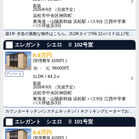
新築
2026年9月
（完成予定）
浜松市中央区神田町
東海道・山陽新幹線 浜松駅 バス9分 江西中学東
バス停徒歩3分
築1年 木造の素敵な物件はこちら。2LDKタイプ/56.12㎡/２Ｆ以上/宅配ＢＯＸ/角住戸の物件で･･･
エレガント シエロ Ⅱ
102号室
6.6万円
4100円
-
96000円
アパート
1LDK
44.2㎡
新築
2026年9月
（完成予定）
浜松市中央区神田町
東海道・山陽新幹線 浜松駅 バス9分 江西中学東
バス停徒歩3分
カウンターキッチン/システムキッチン/ＩＨクッキングヒーターでお料理ラクラク 初期費用はカード決済が･･･
エレガント シエロ Ⅱ
101号室
6.6万円
4100円