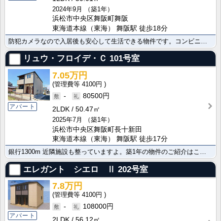
2024年9月
（築1年）
浜松市中央区舞阪町舞阪
東海道本線（東海） 舞阪駅 徒歩18分
防犯カメラなので入居後も安心して生活できる物件です。コンビニまで700mと生活に便利。築1年 木造 ･･･
リュウ・フロイデ・Ｃ
101号室
7.05万円
4100円
-
80500円
アパート
2LDK
50.47㎡
2025年7月
（築1年）
浜松市中央区舞阪町長十新田
東海道本線（東海） 舞阪駅 徒歩17分
銀行1300m 近隣施設も整っていますよ。築1年の物件のご紹介はこちら。お問い合わせは株式会社アモル･･･
エレガント シエロ Ⅱ
202号室
7.8万円
4100円
-
108000円
アパート
2LDK
56.12㎡