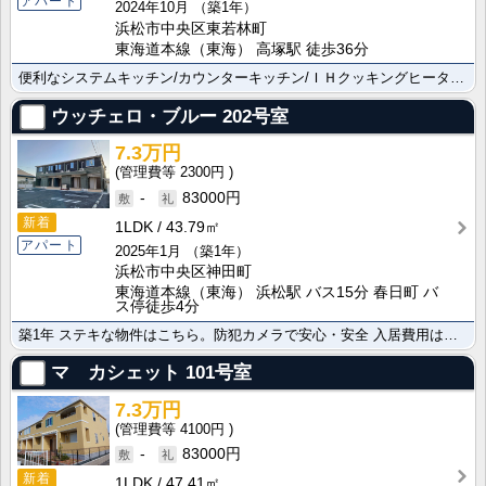
アパート
2024年10月
（築1年）
浜松市中央区東若林町
東海道本線（東海） 高塚駅 徒歩36分
便利なシステムキッチン/カウンターキッチン/ＩＨクッキングヒーターで毎日のお料理にも便利ですよ。浜松･･･
ウッチェロ・ブルー
202号室
7.3万円
2300円
-
83000円
新着
1LDK
43.79㎡
アパート
2025年1月
（築1年）
浜松市中央区神田町
東海道本線（東海） 浜松駅 バス15分 春日町 バ
ス停徒歩4分
築1年 ステキな物件はこちら。防犯カメラで安心・安全 入居費用はクレジットカード決済がご利用可能です･･･
マ カシェット
101号室
7.3万円
4100円
-
83000円
新着
1LDK
47.41㎡