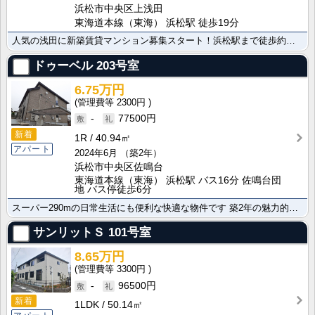
浜松市中央区上浅田
東海道本線（東海） 浜松駅 徒歩19分
人気の浅田に新築賃貸マンション募集スタート！浜松駅まで徒歩約１７分☆都市ガス物件☆セキュリティー充実･･･
ドゥーベル
203号室
6.75万円
2300円
-
77500円
新着
1R
40.94㎡
アパート
2024年6月
（築2年）
浜松市中央区佐鳴台
東海道本線（東海） 浜松駅 バス16分 佐鳴台団
地 バス停徒歩6分
スーパー290mの日常生活にも便利な快適な物件です 築2年の魅力的なお部屋はこちら。ＩＨクッキングヒ･･･
サンリットＳ
101号室
8.65万円
3300円
-
96500円
新着
1LDK
50.14㎡