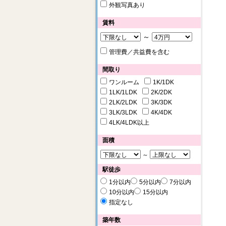
外観写真あり
賃料
～
管理費／共益費を含む
間取り
ワンルーム
1K/1DK
1LK/1LDK
2K/2DK
2LK/2LDK
3K/3DK
3LK/3LDK
4K/4DK
4LK/4LDK以上
面積
～
駅徒歩
1分以内
5分以内
7分以内
10分以内
15分以内
指定なし
築年数