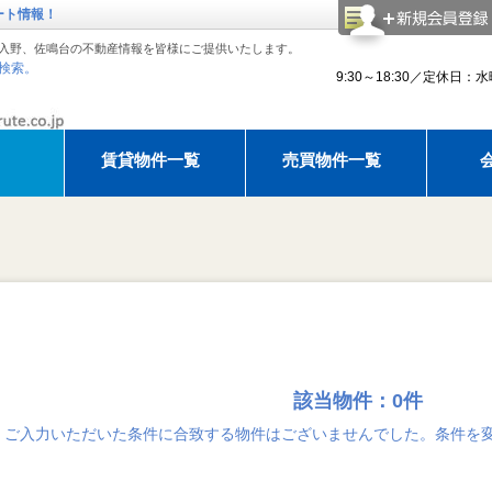
ート情報！
入野、佐鳴台の不動産情報を皆様にご提供いたします。
検索。
9:30～18:30／定休日：
賃貸物件一覧
売買物件一覧
理紹介
アモルテ 売却相談
アパマンショップ浜松西店でお部
建物
知らせ
ゴールデンウィーク休暇のお知らせ
ゴールデンウィーク休暇のお知ら
夏季休
該当物件：0件
ご入力いただいた条件に合致する物件はございませんでした。条件を