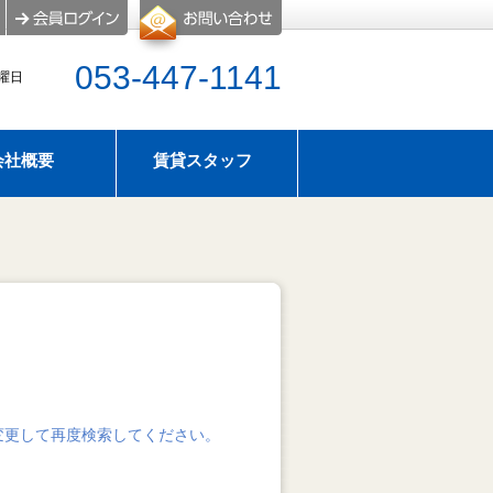
053-447-1141
水曜日
会社概要
賃貸スタッフ
屋探し
のタイプ
アパマンショップ浜松西店はスーモにも物件情報掲
せ
暇のお知らせ
変更して再度検索してください。