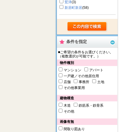
鷲津
(3)
新居町新居
(58)
条件を指定
■ご希望の条件をお選びください。
（複数選択が可能です。）
物件種別
マンション
アパート
一戸建／その他居住用
店舗
事務所
土地
その他事業用
建物構造
木造
鉄筋系・鉄骨系
その他
画像有無
間取り図あり