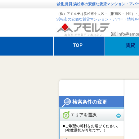
城北,賃貸,浜松市の安価な賃貸マンション・アパ
（株）アモルテは浜松市中央区・（旧南区・中区）・
浜松市の安価な賃貸マンション・アパート情報を
TOP
賃貸
退去・解約のお手続き
アモルテの管
オーガスタ特集
冬季休暇のお
検索条件の変更
エリアを選択
■ご希望の町村をお選びください。
（複数選択が可能です。）