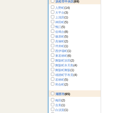
浜松市中央区
(69)
入野町
(14)
大平台
(3)
上浅田
(1)
神田町
(5)
鴨江
(5)
佐鳴台
(8)
篠原町
(5)
高塚町
(2)
坪井町
(1)
西伊場町
(1)
東若林町
(6)
舞阪町浜田
(2)
舞阪町弁天島
(4)
舞阪町舞阪
(1)
雄踏町宇布見
(4)
若林町
(5)
和合町
(2)
湖西市
(65)
梅田
(2)
吉美
(1)
白須賀
(1)