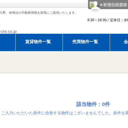
入野、佐鳴台の不動産情報を皆様にご提供いたします。
9:30～18:30／定休日：
賃貸物件一覧
売買物件一覧
会
理紹介
アモルテ 売却相談
アパマンショップ浜松西店でお部
建物
知らせ
ゴールデンウィーク休暇のお知らせ
ゴールデンウィーク休暇のお知ら
夏季休
該当物件：0件
ご入力いただいた条件に合致する物件はございませんでした。条件を