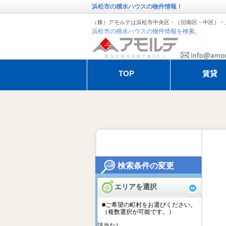
浜松市の積水ハウスの物件情報！
（株）アモルテは浜松市中央区・（旧南区・中区）・
浜松市の積水ハウスの物件情報を検索。
TOP
賃貸
退去・解約のお手続き
アモルテの管
オーガスタ特集
冬季休暇のお
検索条件の変更
エリアを選択
■ご希望の町村をお選びください。
（複数選択が可能です。）
該当なし