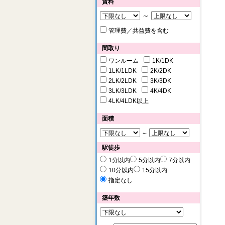
賃料
～
管理費／共益費を含む
間取り
ワンルーム
1K/1DK
1LK/1LDK
2K/2DK
2LK/2LDK
3K/3DK
3LK/3LDK
4K/4DK
4LK/4LDK以上
面積
～
駅徒歩
1分以内
5分以内
7分以内
10分以内
15分以内
指定なし
築年数