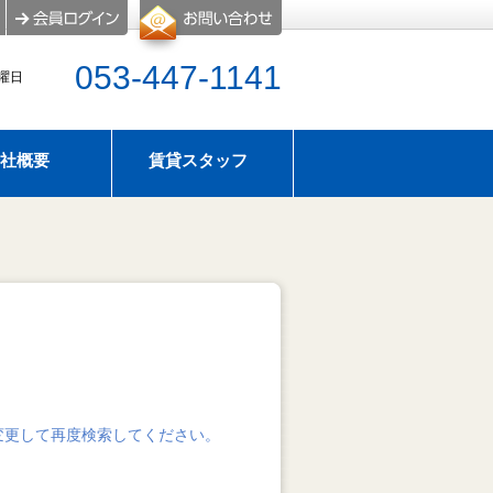
053-447-1141
水曜日
社概要
賃貸スタッフ
屋探し
のタイプ
アパマンショップ浜松西店はスーモにも物件情報掲
せ
暇のお知らせ
変更して再度検索してください。