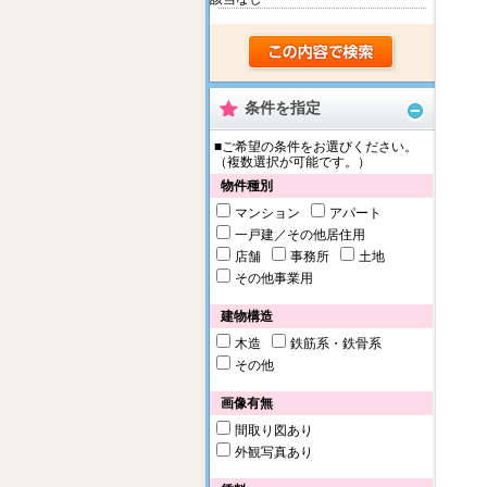
条件を指定
■ご希望の条件をお選びください。
（複数選択が可能です。）
物件種別
マンション
アパート
一戸建／その他居住用
店舗
事務所
土地
その他事業用
建物構造
木造
鉄筋系・鉄骨系
その他
画像有無
間取り図あり
外観写真あり