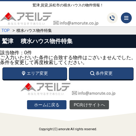
鷲津,賃貸,浜松市の積水ハウスの物件情報！
メ
TOP
積水ハウス物件特集
鷲津 積水ハウス物件特集
該当物件：0件
ご入力いただいた条件に合致する物件はございませんでした。
条件を変更して再度検索してください。
エリア変更
条件変更
ホームに戻る
PC向けサイトへ
Copyright (C) amorute All rights reserved.