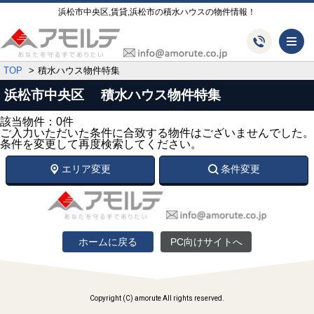
浜松市中央区,賃貸,浜松市の積水ハウスの物件情報！
メ
TOP
積水ハウス物件特集
浜松市中央区 積水ハウス物件特集
該当物件：0件
ご入力いただいた条件に合致する物件はございませんでした。
条件を変更して再度検索してください。
エリア変更
条件変更
ホームに戻る
PC向けサイトへ
Copyright (C) amorute All rights reserved.